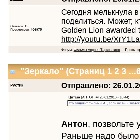
Сегодня мелькнула в 
поделиться. Может, к
Ответов:
15
Golden Lion awarded t
Просмотров:
406975
http://youtu.be/XrY1L
Форум:
Фильмы Андрея Тарковского
· Просмотр
"Зеркало"
(Страниц
1
2
3
...
Отправлено: 26.01.20
Рустик
Цитата
(АНТОН @ 26.01.2016 - 10:44)
Кто защитит фильмы АТ, если не вы - знаток
Антон
, позвольте 
Раньше надо было 