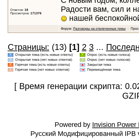
С новым годом, колл
Радости вам, сил и 
Ответов:
18
Просмотров:
171376
нашей беспокойной
Форум:
Разговоры на отвлеченные темы
· Прос
Страницы:
(13)
[1]
2
3
...
Последн
Открытая тема (есть новые ответы)
Опрос (есть новые голоса)
Открытая тема (нет новых ответов)
Опрос (нет новых голосов)
Горячая тема (есть новые ответы)
Закрытая тема
Горячая тема (нет новых ответов)
Перемещённая тема
[ Время генерации скрипта: 0.0
GZI
Powered by
Invision Power
Русский Модифицированный IPB v