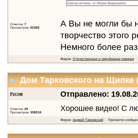
поиски истины от Ивана Вырыпаева
А Вы не могли бы 
Ответов:
7
Просмотров:
92385
творчество этого 
Немного более разв
Форум:
Отечественные и зарубежные новинки
· 
Дом Тарковского на Щипке
Отправлено: 19.08.20
Рустик
Хорошее видео! С л
Ответов:
25
Просмотров:
358518
Форум:
Андрей Тарковский
· Просмотр сообще