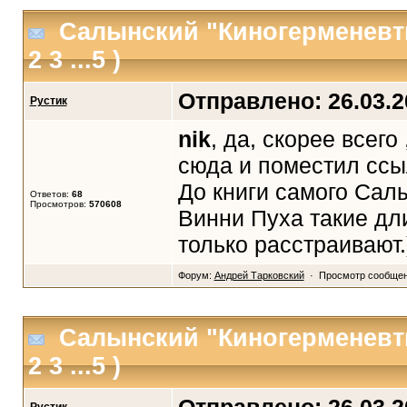
Салынский "Киногерменевт
2
3
...5
)
Отправлено: 26.03.20
Рустик
nik
, да, скорее всег
сюда и поместил ссы
До книги самого Салы
Ответов:
68
Просмотров:
570608
Винни Пуха такие дли
только расстраивают.
Форум:
Андрей Тарковский
· Просмотр сообще
Салынский "Киногерменевт
2
3
...5
)