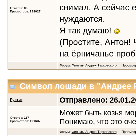
снимал. А сейчас 
Ответов:
83
Просмотров:
898027
нуждаются.
Я так думаю!
(Простите, Антон!
на ёрничанье проб
Форум:
Фильмы Андрея Тарковского
· Просмотр
Символ лошади в "Андрее 
Отправлено: 26.01.20
Рустик
Может быть козья мор
Ответов:
117
Понимаю, что это оч
Просмотров:
1016378
Форум:
Фильмы Андрея Тарковского
· Просмотр