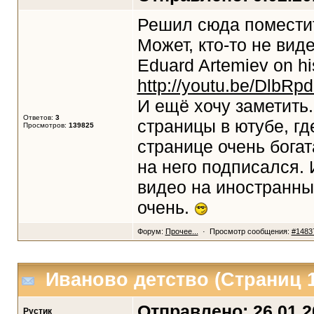
Решил сюда поместит
Может, кто-то не вид
Eduard Artemiev on his
http://youtu.be/DlbRp
И ещё хочу заметить.
Ответов:
3
страницы в ютубе, гд
Просмотров:
139825
странице очень богат
на него подписался. 
видео на иностранных
очень.
Форум:
Прочее...
· Просмотр сообщения:
#1483
Иваново детство
(Страниц
Отправлено: 26.01.20
Рустик