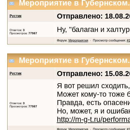
Мероприятие в Губернском.
Отправлено: 18.08.20
Рустик
Ну, "балаган и халтур
Ответов:
3
Просмотров:
77987
Форум:
Мероприятия
· Просмотр сообщения:
#
Мероприятие в Губернском.
Отправлено: 15.08.20
Рустик
Я вот решил сходить
Может кому-то тоже б
Правда, есть опасен
Ответов:
3
Просмотров:
77987
Но, может, я и ошиба
http://m-g-t.ru/perfo
Форум:
Мероприятия
· Просмотр сообщения:
#