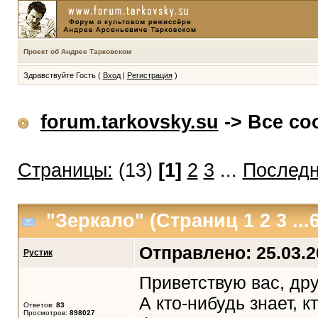
Проект об Андрее Тарковском
Здравствуйте Гость (
Вход
|
Регистрация
)
forum.tarkovsky.su
-> Все со
Страницы:
(13)
[1]
2
3
...
Последн
"Зеркало"
(Страниц
1
2
3
...
Отправлено: 25.03.20
Рустик
Приветствую вас, дру
А кто-нибудь знает, 
Ответов:
83
Просмотров:
898027