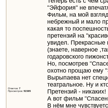
Теперь есть с чем ср
"Эйфория" не впечат
Фильм, на мой взгляд
небрежный и мало п
какая то поспешность
претензий на "красив
увидел. Прекрасные н
(знаете, наверное ,т
годаровского пижонс
Но, посмотрев "Спас
охотно прощаю ему "
Вырыпаева нет специ
театральное. Ну и к
Ответов:
7
Претензий - никаких!
Просмотров:
92385
А вот фильм "Спасен
В нём мне чувствует