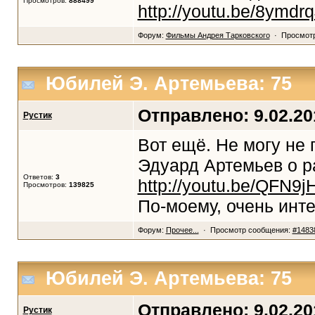
Просмотров:
888499
http://youtu.be/8ymdr
Форум:
Фильмы Андрея Тарковского
· Просмотр
Юбилей Э. Артемьева: 75
Отправлено: 9.02.201
Рустик
Вот ещё. Не могу не 
Эдуард Артемьев о р
Ответов:
3
http://youtu.be/QFN9
Просмотров:
139825
По-моему, очень инт
Форум:
Прочее...
· Просмотр сообщения:
#1483
Юбилей Э. Артемьева: 75
Отправлено: 9.02.201
Рустик