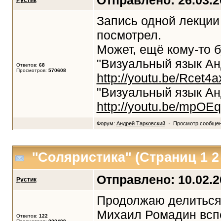
Отправлено: 26.03.20
Рустик
Запись одной лекции
посмотрел.
Может, ещё кому-то б
"Визуальный язык Ан
Ответов:
68
Просмотров:
570608
http://youtu.be/Rcet4
"Визуальный язык Ан
http://youtu.be/mpOE
Форум:
Андрей Тарковский
· Просмотр сообще
''Соляристика''
(Страниц
1
Отправлено: 10.02.20
Рустик
Продолжаю делиться. 
Михаил Ромадин всп
Ответов:
122