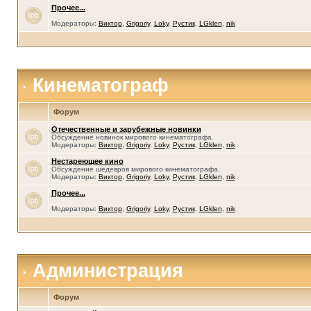
Прочее...
Модераторы:
Виктор
,
Grigoriy
,
Loky
,
Рустик
,
LGklen
,
nik
Кинематограф
Форум
Отечественные и зарубежные новинки
Обсуждение новинок мирового кинематографа.
Модераторы:
Виктор
,
Grigoriy
,
Loky
,
Рустик
,
LGklen
,
nik
Нестареющее кино
Обсуждение шедевров мирового кинематографа.
Модераторы:
Виктор
,
Grigoriy
,
Loky
,
Рустик
,
LGklen
,
nik
Прочее...
Модераторы:
Виктор
,
Grigoriy
,
Loky
,
Рустик
,
LGklen
,
nik
Администрация
Форум