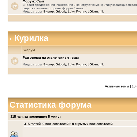
Форум::Сайт
Вносим предложения, пожелания и конструктивную критику касающиеся раб
содержательной стороны форума/сайта.
Модераторы:
Виктор
,
Grigoriy
,
Loky
,
Рустик
,
LGklen
,
nik
Курилка
Форум
Разговоры на отвлеченные темы
Модераторы:
Виктор
,
Grigoriy
,
Loky
,
Рустик
,
LGklen
,
nik
Активные темы
|
10 
Статистика форума
315 чел. за последние 5 минут
315
гостей,
0
пользователей и
0
скрытых пользователей