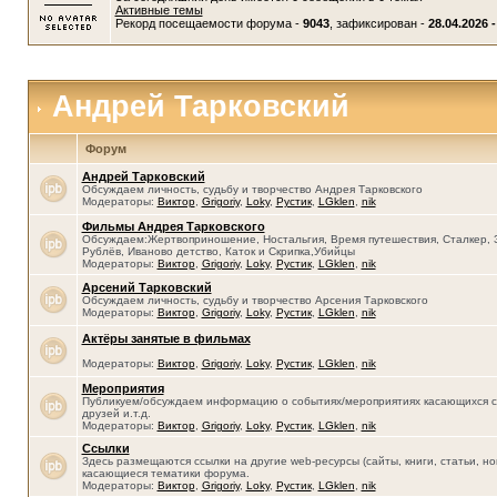
Активные темы
Рекорд посещаемости форума -
9043
, зафиксирован -
28.04.2026 -
Андрей Тарковский
Форум
Андрей Тарковский
Обсуждаем личность, судьбу и творчество Андрея Тарковского
Модераторы:
Виктор
,
Grigoriy
,
Loky
,
Рустик
,
LGklen
,
nik
Фильмы Андрея Тарковского
Обсуждаем:Жертвоприношение, Ностальгия, Время путешествия, Сталкер, 
Рублёв, Иваново детство, Каток и Скрипка,Убийцы
Модераторы:
Виктор
,
Grigoriy
,
Loky
,
Рустик
,
LGklen
,
nik
Арсений Тарковский
Обсуждаем личность, судьбу и творчество Арсения Тарковского
Модераторы:
Виктор
,
Grigoriy
,
Loky
,
Рустик
,
LGklen
,
nik
Актёры занятые в фильмах
Модераторы:
Виктор
,
Grigoriy
,
Loky
,
Рустик
,
LGklen
,
nik
Мероприятия
Публикуем/обсуждаем информацию о событиях/мероприятиях касающихся се
друзей и.т.д.
Модераторы:
Виктор
,
Grigoriy
,
Loky
,
Рустик
,
LGklen
,
nik
Ссылки
Здесь размещаются ссылки на другие web-ресурсы (сайты, книги, статьи, нов
касающиеся тематики форума.
Модераторы:
Виктор
,
Grigoriy
,
Loky
,
Рустик
,
LGklen
,
nik