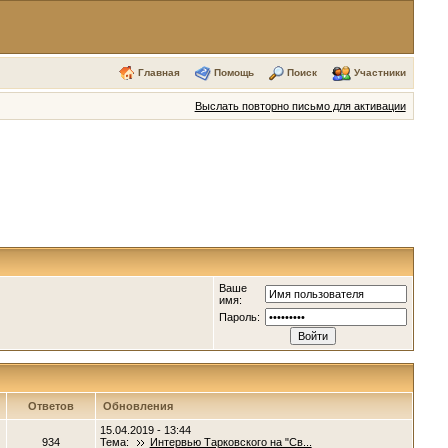
Главная
Помощь
Поиск
Участники
Выслать повторно письмо для активации
Ваше
имя:
Пароль:
Ответов
Обновления
15.04.2019 - 13:44
934
Тема:
Интервью Тарковского на "Св...