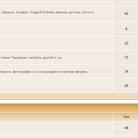
Зеркало, Солярис, Андрей Рублёв, Иваново детство, Каток и
43
8
12
71
мьи Тарковских, актёров, друзей и.т.д.
74
новости, фотографии и.т.п.) касающиеся тематики форума.
23
Тем
48