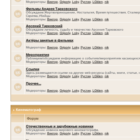
Модераторы:
Виктор
,
Grigoriy
,
Loky
,
Рустик
,
LGklen
,
nik
Фильмы Андрея Тарковского
Обсуждаем:Жертвоприношение, Ностальгия, Время путешествия, Сталкер, 
Скрипка,Убийцы
Модераторы:
Виктор
,
Grigoriy
,
Loky
,
Рустик
,
LGklen
,
nik
Арсений Тарковский
Обсуждаем личность, судьбу и творчество Арсения Тарковского
Модераторы:
Виктор
,
Grigoriy
,
Loky
,
Рустик
,
LGklen
,
nik
Актёры занятые в фильмах
Модераторы:
Виктор
,
Grigoriy
,
Loky
,
Рустик
,
LGklen
,
nik
Мероприятия
Публикуем/обсуждаем информацию о событиях/мероприятиях касающихся се
Модераторы:
Виктор
,
Grigoriy
,
Loky
,
Рустик
,
LGklen
,
nik
Ссылки
Здесь размещаются ссылки на другие web-ресурсы (сайты, книги, статьи, 
Модераторы:
Виктор
,
Grigoriy
,
Loky
,
Рустик
,
LGklen
,
nik
Прочее...
Модераторы:
Виктор
,
Grigoriy
,
Loky
,
Рустик
,
LGklen
,
nik
Кинематограф
Форум
Отечественные и зарубежные новинки
Обсуждение новинок мирового кинематографа.
Модераторы:
Виктор
,
Grigoriy
,
Loky
,
Рустик
,
LGklen
,
nik