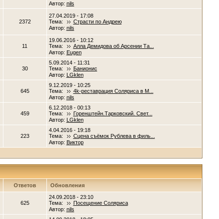
Автор:
nils
27.04.2019 - 17:08
2372
Тема:
Страсти по Андрею
Автор:
nils
19.06.2016 - 10:12
11
Тема:
Алла Демидова об Арсении Та...
Автор:
Eugen
5.09.2014 - 11:31
30
Тема:
Банионис
Автор:
LGklen
9.12.2019 - 10:25
645
Тема:
4k-реставрация Соляриса в М...
Автор:
nils
6.12.2018 - 00:13
459
Тема:
Горенштейн.Тарковский. Свет...
Автор:
LGklen
4.04.2016 - 19:18
223
Тема:
Сцена съёмок Рублева в филь...
Автор:
Виктор
Ответов
Обновления
24.09.2018 - 23:10
625
Тема:
Посещение Соляриса
Автор:
nils