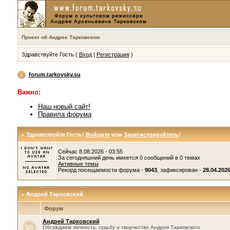
Проект об Андрее Тарковском
Здравствуйте Гость (
Вход
|
Регистрация
)
forum.tarkovsky.su
Важно:
Наш новый сайт!
Правила форума
Здравствуйте Гость!
Войдите
или
Зарегистрируйтесь
!
Сейчас 8.08.2026 - 03:55
За сегодняшний день имеется 0 сообщений в 0 темах
Активные темы
Рекорд посещаемости форума -
9043
, зафиксирован -
28.04.2026
Андрей Тарковский
Форум
Андрей Тарковский
Обсуждаем личность, судьбу и творчество Андрея Тарковского