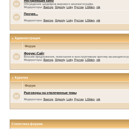
Нестареющее кино
Обсуждение шедевров мирового кинематографа.
Модераторы:
Виктор
,
Grigoriy
,
Loky
,
Рустик
,
LGklen
,
nik
Прочее...
Модераторы:
Виктор
,
Grigoriy
,
Loky
,
Рустик
,
LGklen
,
nik
Администрация
Форум
Форум::Сайт
Вносим предложения, пожелания и конструктивную критику касающиеся р
Модераторы:
Виктор
,
Grigoriy
,
Loky
,
Рустик
,
LGklen
,
nik
Курилка
Форум
Разговоры на отвлеченные темы
Модераторы:
Виктор
,
Grigoriy
,
Loky
,
Рустик
,
LGklen
,
nik
Статистика форума