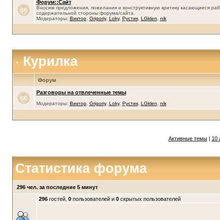
Форум::Сайт
Вносим предложения, пожелания и конструктивную критику касающиеся раб
содержательной стороны форума/сайта.
Модераторы:
Виктор
,
Grigoriy
,
Loky
,
Рустик
,
LGklen
,
nik
Курилка
Форум
Разговоры на отвлеченные темы
Модераторы:
Виктор
,
Grigoriy
,
Loky
,
Рустик
,
LGklen
,
nik
Активные темы
|
10 
Статистика форума
296 чел. за последние 5 минут
296
гостей,
0
пользователей и
0
скрытых пользователей