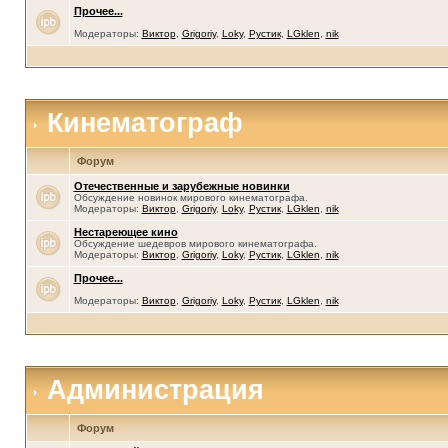
Прочее...
Модераторы:
Виктор
,
Grigoriy
,
Loky
,
Рустик
,
LGklen
,
nik
Кинематограф
Форум
Отечественные и зарубежные новинки
Обсуждение новинок мирового кинематографа.
Модераторы:
Виктор
,
Grigoriy
,
Loky
,
Рустик
,
LGklen
,
nik
Нестареющее кино
Обсуждение шедевров мирового кинематографа.
Модераторы:
Виктор
,
Grigoriy
,
Loky
,
Рустик
,
LGklen
,
nik
Прочее...
Модераторы:
Виктор
,
Grigoriy
,
Loky
,
Рустик
,
LGklen
,
nik
Администрация
Форум