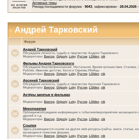
Активные темы
Рекорд посещаемости форума -
9043
, зафиксирован -
28.04.2026 -
Андрей Тарковский
Форум
Андрей Тарковский
Обсуждаем личность, судьбу и творчество Андрея Тарковского
Модераторы:
Виктор
,
Grigoriy
,
Loky
,
Рустик
,
LGklen
,
nik
Фильмы Андрея Тарковского
Обсуждаем:Жертвоприношение, Ностальгия, Время путешествия, Сталкер, 
Рублёв, Иваново детство, Каток и Скрипка,Убийцы
Модераторы:
Виктор
,
Grigoriy
,
Loky
,
Рустик
,
LGklen
,
nik
Арсений Тарковский
Обсуждаем личность, судьбу и творчество Арсения Тарковского
Модераторы:
Виктор
,
Grigoriy
,
Loky
,
Рустик
,
LGklen
,
nik
Актёры занятые в фильмах
Модераторы:
Виктор
,
Grigoriy
,
Loky
,
Рустик
,
LGklen
,
nik
Мероприятия
Публикуем/обсуждаем информацию о событиях/мероприятиях касающихся се
друзей и.т.д.
Модераторы:
Виктор
,
Grigoriy
,
Loky
,
Рустик
,
LGklen
,
nik
Ссылки
Здесь размещаются ссылки на другие web-ресурсы (сайты, книги, статьи, нов
касающиеся тематики форума.
Модераторы:
Виктор
,
Grigoriy
,
Loky
,
Рустик
,
LGklen
,
nik