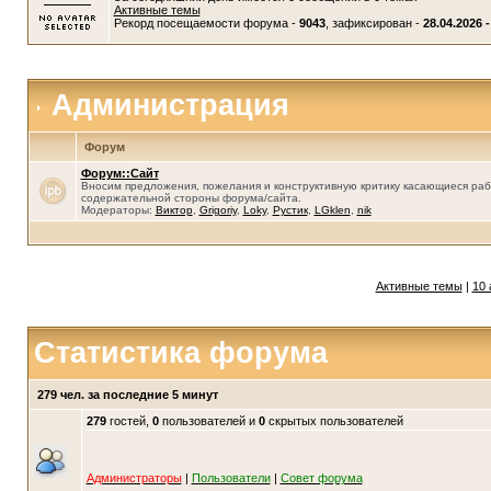
Активные темы
Рекорд посещаемости форума -
9043
, зафиксирован -
28.04.2026 -
Администрация
Форум
Форум::Сайт
Вносим предложения, пожелания и конструктивную критику касающиеся раб
содержательной стороны форума/сайта.
Модераторы:
Виктор
,
Grigoriy
,
Loky
,
Рустик
,
LGklen
,
nik
Активные темы
|
10 
Статистика форума
279 чел. за последние 5 минут
279
гостей,
0
пользователей и
0
скрытых пользователей
Администраторы
|
Пользователи
|
Совет форума