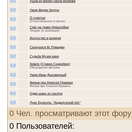
Ушла из жизни Паола Волкова
Умер Федор Хитрук
О счастье
(Стихотворение в прозе)
Снег на траве Норштейна
Лекции по анимации
Искусство и религия
Скончался М. Ромадин
Судьба Музея кино
Solaris (Стивен Содерберг)
Обсуждение фильма
Умер Иван Дыховичный
Фильм про Алексея Германа
Фильм про Алексея Германа
Один шанс из тысячи
Луис Бунюэль. "Андалузский пёс"
0 Чел. просматривают этот фору
0 Пользователей: