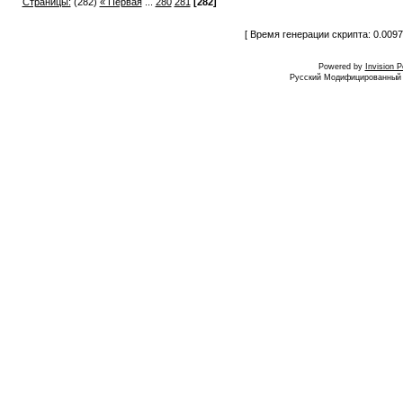
Страницы:
(282)
« Первая
...
280
281
[282]
[ Время генерации скрипта: 0.0097
Powered by
Invision 
Русский Модифицированный I