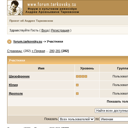
Проект об Андрее Тарковском
Здравствуйте Гость (
Вход
|
Регистрация
)
forum.tarkovsky.su
-> Участники
Страницы:
(282)
« Первая
...
280
281
[282]
Участники
Имя
Уровень
Групп
Шизофреник
Пользоват
Юлия
Пользоват
Ярополк
Пользоват
Показать тол
Показать
по