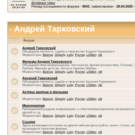
Активные темы
Рекорд посещаемости форума -
9043
, зафиксирован -
28.04.2026 -
Андрей Тарковский
Форум
Андрей Тарковский
Обсуждаем личность, судьбу и творчество Андрея Тарковского
Модераторы:
Виктор
,
Grigoriy
,
Loky
,
Рустик
,
LGklen
,
nik
Фильмы Андрея Тарковского
Обсуждаем:Жертвоприношение, Ностальгия, Время путешествия, Сталкер, 
Рублёв, Иваново детство, Каток и Скрипка,Убийцы
Модераторы:
Виктор
,
Grigoriy
,
Loky
,
Рустик
,
LGklen
,
nik
Арсений Тарковский
Обсуждаем личность, судьбу и творчество Арсения Тарковского
Модераторы:
Виктор
,
Grigoriy
,
Loky
,
Рустик
,
LGklen
,
nik
Актёры занятые в фильмах
Модераторы:
Виктор
,
Grigoriy
,
Loky
,
Рустик
,
LGklen
,
nik
Мероприятия
Публикуем/обсуждаем информацию о событиях/мероприятиях касающихся се
друзей и.т.д.
Модераторы:
Виктор
,
Grigoriy
,
Loky
,
Рустик
,
LGklen
,
nik
Ссылки
Здесь размещаются ссылки на другие web-ресурсы (сайты, книги, статьи, нов
касающиеся тематики форума.
Модераторы:
Виктор
,
Grigoriy
,
Loky
,
Рустик
,
LGklen
,
nik