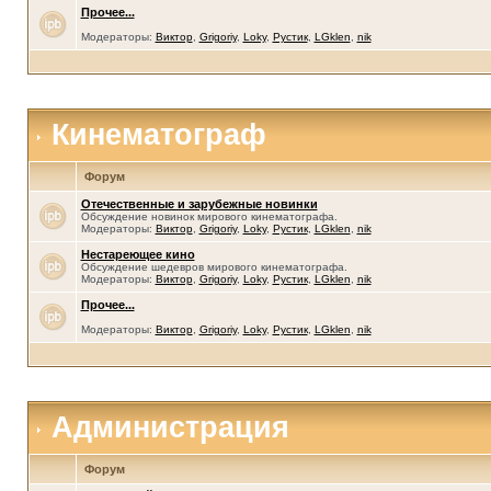
Прочее...
Модераторы:
Виктор
,
Grigoriy
,
Loky
,
Рустик
,
LGklen
,
nik
Кинематограф
Форум
Отечественные и зарубежные новинки
Обсуждение новинок мирового кинематографа.
Модераторы:
Виктор
,
Grigoriy
,
Loky
,
Рустик
,
LGklen
,
nik
Нестареющее кино
Обсуждение шедевров мирового кинематографа.
Модераторы:
Виктор
,
Grigoriy
,
Loky
,
Рустик
,
LGklen
,
nik
Прочее...
Модераторы:
Виктор
,
Grigoriy
,
Loky
,
Рустик
,
LGklen
,
nik
Администрация
Форум