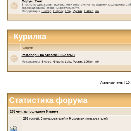
Форум::Сайт
Вносим предложения, пожелания и конструктивную критику касающиеся раб
содержательной стороны форума/сайта.
Модераторы:
Виктор
,
Grigoriy
,
Loky
,
Рустик
,
LGklen
,
nik
Курилка
Форум
Разговоры на отвлеченные темы
Модераторы:
Виктор
,
Grigoriy
,
Loky
,
Рустик
,
LGklen
,
nik
Активные темы
|
10 
Статистика форума
288 чел. за последние 5 минут
288
гостей,
0
пользователей и
0
скрытых пользователей