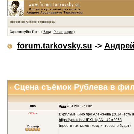
Проект об Андрее Тарковском
Здравствуйте Гость (
Вход
|
Регистрация
)
forum.tarkovsky.su
->
Андрей
Сцена съёмок Рублева в фил
nils
Дата
4.04.2016 - 11:02
Offline
В фильме Кино про Алексеева (2014) есть 
https://youtu.be/UEXIiHqANhU?t=2968
(просто так, может кому интересно будет)
Сталкер