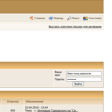
Главная
Помощь
Поиск
Участники
Выслать повторно письмо для активации
Ваше
имя:
Пароль:
Ответов
Обновления
15.04.2019 - 13:44
934
Тема:
Интервью Тарковского на "Св...