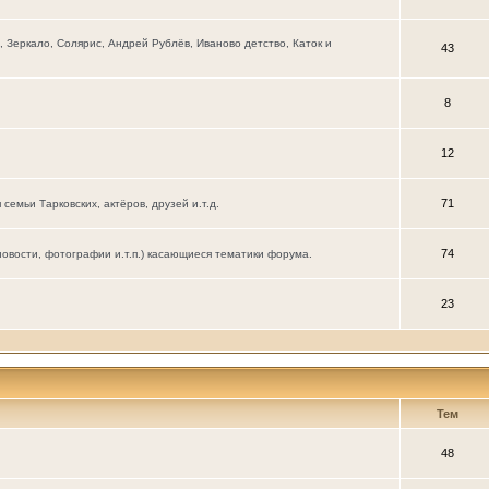
Зеркало, Солярис, Андрей Рублёв, Иваново детство, Каток и
43
8
12
71
мьи Тарковских, актёров, друзей и.т.д.
74
новости, фотографии и.т.п.) касающиеся тематики форума.
23
Тем
48