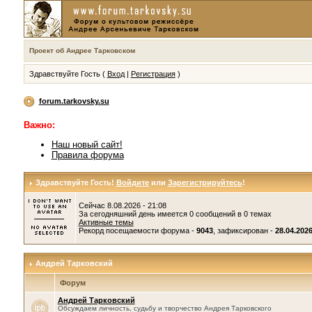
Проект об Андрее Тарковском
Здравствуйте Гость (
Вход
|
Регистрация
)
forum.tarkovsky.su
Важно:
Наш новый сайт!
Правила форума
Здравствуйте Гость!
Войдите
или
Зарегистрируйтесь
!
Сейчас 8.08.2026 - 21:08
За сегодняшний день имеется 0 сообщений в 0 темах
Активные темы
Рекорд посещаемости форума -
9043
, зафиксирован -
28.04.2026
Андрей Тарковский
Форум
Андрей Тарковский
Обсуждаем личность, судьбу и творчество Андрея Тарковского