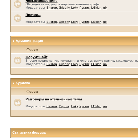
Нестареющее кино
Обсуждение шедевров мирового кинематографа.
Модераторы:
Виктор
,
Grigoriy
,
Loky
,
Рустик
,
LGklen
,
nik
Прочее...
Модераторы:
Виктор
,
Grigoriy
,
Loky
,
Рустик
,
LGklen
,
nik
Администрация
Форум
Форум::Сайт
Вносим предложения, пожелания и конструктивную критику касающиеся р
Модераторы:
Виктор
,
Grigoriy
,
Loky
,
Рустик
,
LGklen
,
nik
Курилка
Форум
Разговоры на отвлеченные темы
Модераторы:
Виктор
,
Grigoriy
,
Loky
,
Рустик
,
LGklen
,
nik
Статистика форума