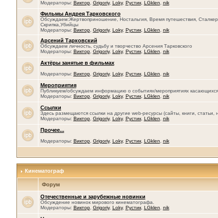
Модераторы:
Виктор
,
Grigoriy
,
Loky
,
Рустик
,
LGklen
,
nik
Фильмы Андрея Тарковского
Обсуждаем:Жертвоприношение, Ностальгия, Время путешествия, Сталкер, 
Скрипка,Убийцы
Модераторы:
Виктор
,
Grigoriy
,
Loky
,
Рустик
,
LGklen
,
nik
Арсений Тарковский
Обсуждаем личность, судьбу и творчество Арсения Тарковского
Модераторы:
Виктор
,
Grigoriy
,
Loky
,
Рустик
,
LGklen
,
nik
Актёры занятые в фильмах
Модераторы:
Виктор
,
Grigoriy
,
Loky
,
Рустик
,
LGklen
,
nik
Мероприятия
Публикуем/обсуждаем информацию о событиях/мероприятиях касающихся се
Модераторы:
Виктор
,
Grigoriy
,
Loky
,
Рустик
,
LGklen
,
nik
Ссылки
Здесь размещаются ссылки на другие web-ресурсы (сайты, книги, статьи, 
Модераторы:
Виктор
,
Grigoriy
,
Loky
,
Рустик
,
LGklen
,
nik
Прочее...
Модераторы:
Виктор
,
Grigoriy
,
Loky
,
Рустик
,
LGklen
,
nik
Кинематограф
Форум
Отечественные и зарубежные новинки
Обсуждение новинок мирового кинематографа.
Модераторы:
Виктор
,
Grigoriy
,
Loky
,
Рустик
,
LGklen
,
nik