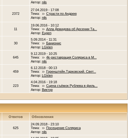
Автор:
nils
27.04.2019 - 17:08
2372
Тема:
Страсти по Андрею
Автор:
nils
19.06.2016 - 10:12
11
Тема:
Алла Демидова об Арсении Та...
Автор:
Eugen
5.09.2014 - 11:31
30
Тема:
Банионис
Автор:
LGklen
9.12.2019 - 10:25
645
Тема:
4k-реставрация Соляриса в М...
Автор:
nils
6.12.2018 - 00:13
459
Тема:
Горенштейн.Тарковский. Свет...
Автор:
LGklen
4.04.2016 - 19:18
223
Тема:
Сцена съёмок Рублева в филь...
Автор:
Виктор
Ответов
Обновления
24.09.2018 - 23:10
625
Тема:
Посещение Соляриса
Автор:
nils