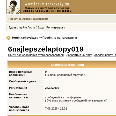
Проект об Андрее Тарковском
Здравствуйте Гость (
Вход
|
Регистрация
)
forum.tarkovsky.su
-> Профиль пользователя
6najlepszelaptopy019
Найти все сообщения этого пользователя
·
Добавить в контакт
·
Заблокировать 
Статистика активности
Всего полезных
0
сообщений
( % всех сообщений форума )
Сообщений в день
Регистрация
24.12.2010
Наибольшая
активность в
сообщений в этом форуме
( 0% всех активных сообщений пользователя )
Часовой пояс
7.08.2026 - 23:31
пользователя