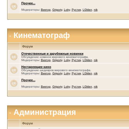
Прочее...
Модераторы:
Виктор
,
Grigoriy
,
Loky
,
Рустик
,
LGklen
,
nik
Кинематограф
Форум
Отечественные и зарубежные новинки
Обсуждение новинок мирового кинематографа.
Модераторы:
Виктор
,
Grigoriy
,
Loky
,
Рустик
,
LGklen
,
nik
Нестареющее кино
Обсуждение шедевров мирового кинематографа.
Модераторы:
Виктор
,
Grigoriy
,
Loky
,
Рустик
,
LGklen
,
nik
Прочее...
Модераторы:
Виктор
,
Grigoriy
,
Loky
,
Рустик
,
LGklen
,
nik
Администрация
Форум