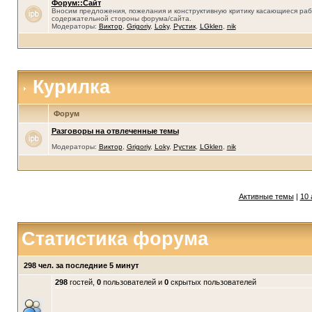
Форум::Сайт
Вносим предложения, пожелания и конструктивную критику касающиеся раб
содержательной стороны форума/сайта.
Модераторы:
Виктор
,
Grigoriy
,
Loky
,
Рустик
,
LGklen
,
nik
Курилка
Форум
Разговоры на отвлеченные темы
Модераторы:
Виктор
,
Grigoriy
,
Loky
,
Рустик
,
LGklen
,
nik
Активные темы
|
10 
Статистика форума
298 чел. за последние 5 минут
298
гостей,
0
пользователей и
0
скрытых пользователей