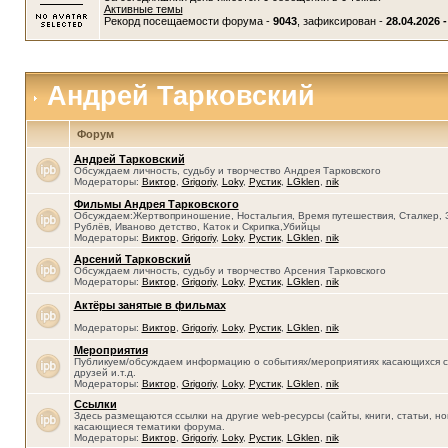
Активные темы
Рекорд посещаемости форума -
9043
, зафиксирован -
28.04.2026 -
Андрей Тарковский
Форум
Андрей Тарковский
Обсуждаем личность, судьбу и творчество Андрея Тарковского
Модераторы:
Виктор
,
Grigoriy
,
Loky
,
Рустик
,
LGklen
,
nik
Фильмы Андрея Тарковского
Обсуждаем:Жертвоприношение, Ностальгия, Время путешествия, Сталкер, 
Рублёв, Иваново детство, Каток и Скрипка,Убийцы
Модераторы:
Виктор
,
Grigoriy
,
Loky
,
Рустик
,
LGklen
,
nik
Арсений Тарковский
Обсуждаем личность, судьбу и творчество Арсения Тарковского
Модераторы:
Виктор
,
Grigoriy
,
Loky
,
Рустик
,
LGklen
,
nik
Актёры занятые в фильмах
Модераторы:
Виктор
,
Grigoriy
,
Loky
,
Рустик
,
LGklen
,
nik
Мероприятия
Публикуем/обсуждаем информацию о событиях/мероприятиях касающихся се
друзей и.т.д.
Модераторы:
Виктор
,
Grigoriy
,
Loky
,
Рустик
,
LGklen
,
nik
Ссылки
Здесь размещаются ссылки на другие web-ресурсы (сайты, книги, статьи, нов
касающиеся тематики форума.
Модераторы:
Виктор
,
Grigoriy
,
Loky
,
Рустик
,
LGklen
,
nik