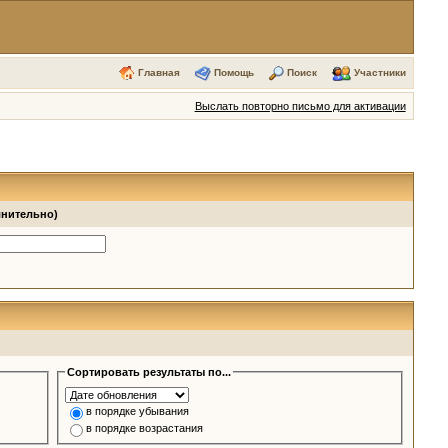
Главная
Помощь
Поиск
Участники
Выслать повторно письмо для активации
лнительно)
Сортировать результаты по...
в порядке убывания
в порядке возрастания