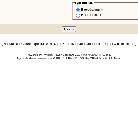
Где искать
В сообщениях
В заголовках
[ Время генерации скрипта: 0.0116 ] [ Использовано запросов: 10 ] [ GZIP включён ]
Powered by
Invision Power Board
(U) v1.3 Final © 2003
IPS, Inc.
Русский Модифицированный IPB v1.3 Final © 2003
BesTFileZ.Net
&
IBR Team