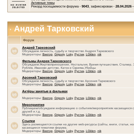
Активные темы
Рекорд посещаемости форума -
9043
, зафиксирован -
28.04.2026 -
Андрей Тарковский
Форум
Андрей Тарковский
Обсуждаем личность, судьбу и творчество Андрея Тарковского
Модераторы:
Виктор
,
Grigoriy
,
Loky
,
Рустик
,
LGklen
,
nik
Фильмы Андрея Тарковского
Обсуждаем:Жертвоприношение, Ностальгия, Время путешествия, Сталкер, 
Рублёв, Иваново детство, Каток и Скрипка,Убийцы
Модераторы:
Виктор
,
Grigoriy
,
Loky
,
Рустик
,
LGklen
,
nik
Арсений Тарковский
Обсуждаем личность, судьбу и творчество Арсения Тарковского
Модераторы:
Виктор
,
Grigoriy
,
Loky
,
Рустик
,
LGklen
,
nik
Актёры занятые в фильмах
Модераторы:
Виктор
,
Grigoriy
,
Loky
,
Рустик
,
LGklen
,
nik
Мероприятия
Публикуем/обсуждаем информацию о событиях/мероприятиях касающихся се
друзей и.т.д.
Модераторы:
Виктор
,
Grigoriy
,
Loky
,
Рустик
,
LGklen
,
nik
Ссылки
Здесь размещаются ссылки на другие web-ресурсы (сайты, книги, статьи, нов
касающиеся тематики форума.
Модераторы:
Виктор
,
Grigoriy
,
Loky
,
Рустик
,
LGklen
,
nik