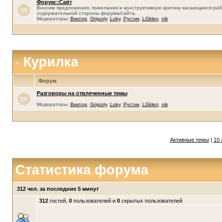
Форум::Сайт
Вносим предложения, пожелания и конструктивную критику касающиеся раб
содержательной стороны форума/сайта.
Модераторы:
Виктор
,
Grigoriy
,
Loky
,
Рустик
,
LGklen
,
nik
Курилка
Форум
Разговоры на отвлеченные темы
Модераторы:
Виктор
,
Grigoriy
,
Loky
,
Рустик
,
LGklen
,
nik
Активные темы
|
10 
Статистика форума
312 чел. за последние 5 минут
312
гостей,
0
пользователей и
0
скрытых пользователей