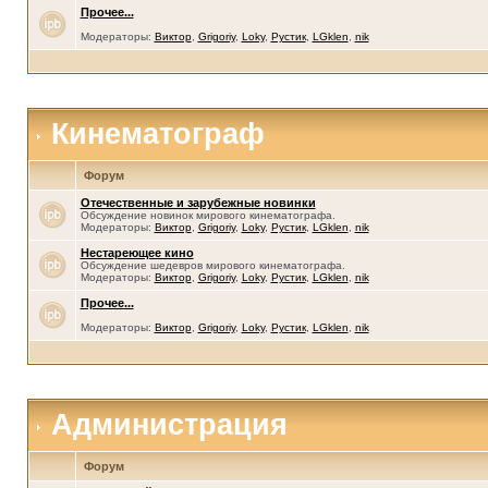
Прочее...
Модераторы:
Виктор
,
Grigoriy
,
Loky
,
Рустик
,
LGklen
,
nik
Кинематограф
Форум
Отечественные и зарубежные новинки
Обсуждение новинок мирового кинематографа.
Модераторы:
Виктор
,
Grigoriy
,
Loky
,
Рустик
,
LGklen
,
nik
Нестареющее кино
Обсуждение шедевров мирового кинематографа.
Модераторы:
Виктор
,
Grigoriy
,
Loky
,
Рустик
,
LGklen
,
nik
Прочее...
Модераторы:
Виктор
,
Grigoriy
,
Loky
,
Рустик
,
LGklen
,
nik
Администрация
Форум