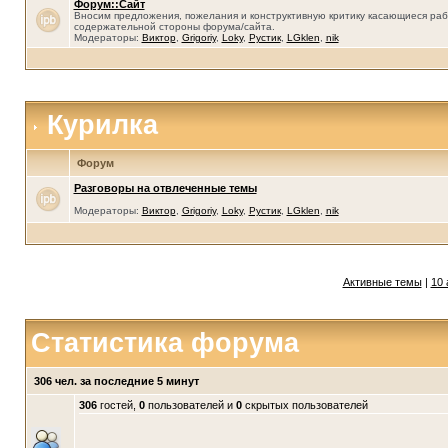
Форум::Сайт
Вносим предложения, пожелания и конструктивную критику касающиеся раб
содержательной стороны форума/сайта.
Модераторы:
Виктор
,
Grigoriy
,
Loky
,
Рустик
,
LGklen
,
nik
Курилка
Форум
Разговоры на отвлеченные темы
Модераторы:
Виктор
,
Grigoriy
,
Loky
,
Рустик
,
LGklen
,
nik
Активные темы
|
10 
Статистика форума
306 чел. за последние 5 минут
306
гостей,
0
пользователей и
0
скрытых пользователей