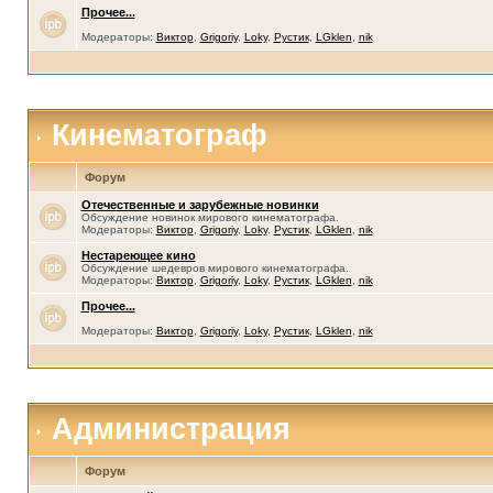
Прочее...
Модераторы:
Виктор
,
Grigoriy
,
Loky
,
Рустик
,
LGklen
,
nik
Кинематограф
Форум
Отечественные и зарубежные новинки
Обсуждение новинок мирового кинематографа.
Модераторы:
Виктор
,
Grigoriy
,
Loky
,
Рустик
,
LGklen
,
nik
Нестареющее кино
Обсуждение шедевров мирового кинематографа.
Модераторы:
Виктор
,
Grigoriy
,
Loky
,
Рустик
,
LGklen
,
nik
Прочее...
Модераторы:
Виктор
,
Grigoriy
,
Loky
,
Рустик
,
LGklen
,
nik
Администрация
Форум