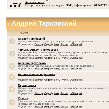
Активные темы
Рекорд посещаемости форума -
9043
, зафиксирован -
28.04.2026 -
Андрей Тарковский
Форум
Андрей Тарковский
Обсуждаем личность, судьбу и творчество Андрея Тарковского
Модераторы:
Виктор
,
Grigoriy
,
Loky
,
Рустик
,
LGklen
,
nik
Фильмы Андрея Тарковского
Обсуждаем:Жертвоприношение, Ностальгия, Время путешествия, Сталкер, 
Рублёв, Иваново детство, Каток и Скрипка,Убийцы
Модераторы:
Виктор
,
Grigoriy
,
Loky
,
Рустик
,
LGklen
,
nik
Арсений Тарковский
Обсуждаем личность, судьбу и творчество Арсения Тарковского
Модераторы:
Виктор
,
Grigoriy
,
Loky
,
Рустик
,
LGklen
,
nik
Актёры занятые в фильмах
Модераторы:
Виктор
,
Grigoriy
,
Loky
,
Рустик
,
LGklen
,
nik
Мероприятия
Публикуем/обсуждаем информацию о событиях/мероприятиях касающихся се
друзей и.т.д.
Модераторы:
Виктор
,
Grigoriy
,
Loky
,
Рустик
,
LGklen
,
nik
Ссылки
Здесь размещаются ссылки на другие web-ресурсы (сайты, книги, статьи, нов
касающиеся тематики форума.
Модераторы:
Виктор
,
Grigoriy
,
Loky
,
Рустик
,
LGklen
,
nik