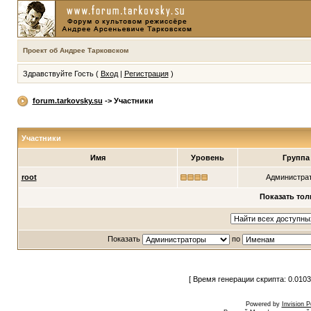
Проект об Андрее Тарковском
Здравствуйте Гость (
Вход
|
Регистрация
)
forum.tarkovsky.su
-> Участники
Участники
Имя
Уровень
Группа
root
Администра
Показать тол
Показать
по
[ Время генерации скрипта: 0.0103
Powered by
Invision 