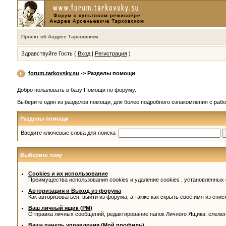
Проект об Андрее Тарковском
Здравствуйте Гость (
Вход
|
Регистрация
)
forum.tarkovsky.su
-> Разделы помощи
Добро пожаловать в базу Помощи по форуму.
Выберите один из разделов помощи, для более подробного ознакомления с раб
Разделы помощи
Введите ключевые слова для поиска
Выберите тему
Cookies и их использование
Преимущества использования cookies и удаление cookies , установленных
Авторизация и Выход из форума
Как авторизоваться, выйти из форума, а также как скрыть своё имя из спи
Ваш личный ящик (PM)
Отправка личных сообщений, редактирование папок Личного Ящика, слеже
Ваша панель управления (Мой профиль)