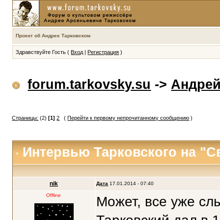
Проект об Андрее Тарковском
Здравствуйте Гость (
Вход
|
Регистрация
)
forum.tarkovsky.su
->
Андрей
Страницы:
(2)
[1]
2
(
Перейти к первому непрочитанному сообщению
)
Интервью Тарковского на "С
nik
Дата
17.01.2014 - 07:40
Offline
Может, все уже сл