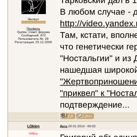
Тарковский дал в 
В любом случае - 
Эксперт
http://video.yandex.
Профиль
Группа: Совет форума
Там, кстати, вполн
Сообщений: 872
Пользователь №: 28
Регистрация: 25.12.2006
что генетически г
"Ностальгии" и из 
нашедшая широкой 
"Жертвоприношени
"приквел" к "Носта
подтверждение...
LGklen
Дата
20.01.2014 - 00:02
Offline