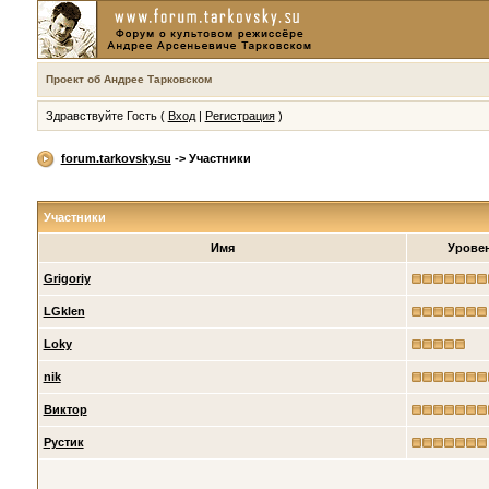
Проект об Андрее Тарковском
Здравствуйте Гость (
Вход
|
Регистрация
)
forum.tarkovsky.su
-> Участники
Участники
Имя
Урове
Grigoriy
LGklen
Loky
nik
Виктор
Рустик