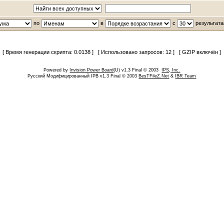
по
в
с
результата
[ Время генерации скрипта: 0.0138 ] [ Использовано запросов: 12 ] [ GZIP включён ]
Powered by
Invision Power Board
(U) v1.3 Final © 2003
IPS, Inc.
Русский Модифицированный IPB v1.3 Final © 2003
BesTFileZ.Net
&
IBR Team