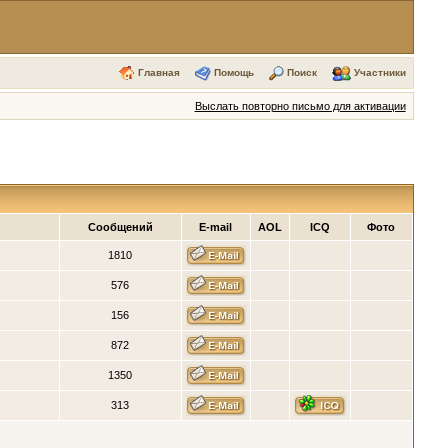
Главная
Помощь
Поиск
Участники
Выслать повторно письмо для активации
Сообщений
E-mail
AOL
ICQ
Фото
1810
576
156
872
1350
313