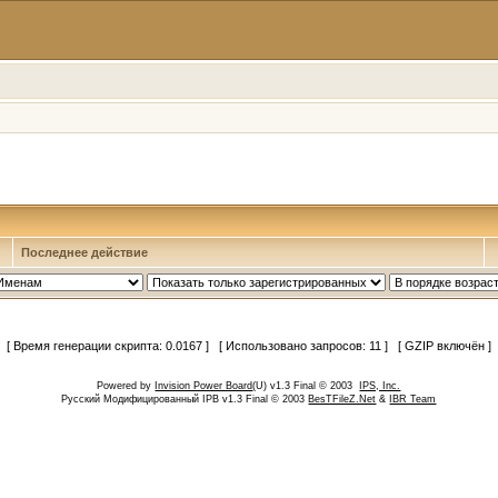
Последнее действие
[ Время генерации скрипта: 0.0167 ] [ Использовано запросов: 11 ] [ GZIP включён ]
Powered by
Invision Power Board
(U) v1.3 Final © 2003
IPS, Inc.
Русский Модифицированный IPB v1.3 Final © 2003
BesTFileZ.Net
&
IBR Team