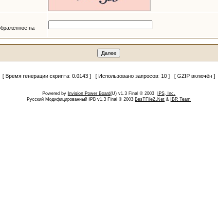
ображённое на
[ Время генерации скрипта: 0.0143 ] [ Использовано запросов: 10 ] [ GZIP включён ]
Powered by
Invision Power Board
(U) v1.3 Final © 2003
IPS, Inc.
Русский Модифицированный IPB v1.3 Final © 2003
BesTFileZ.Net
&
IBR Team