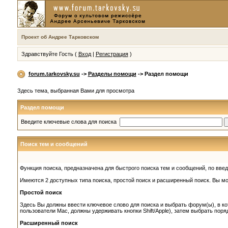
Проект об Андрее Тарковском
Здравствуйте Гость (
Вход
|
Регистрация
)
forum.tarkovsky.su
->
Разделы помощи
-> Раздел помощи
Здесь тема, выбранная Вами для просмотра
Раздел помощи
Введите ключевые слова для поиска
Поиск тем и сообщений
Функция поиска, предназначена для быстрого поиска тем и сообщений, по вв
Имеются 2 доступных типа поиска, простой поиск и расширенный поиск. Вы мо
Простой поиск
Здесь Вы должны ввести ключевое слово для поиска и выбрать форум(ы), в кот
пользователи Mac, должны удерживать кнопки Shift/Apple), затем выбрать поря
Расширенный поиск