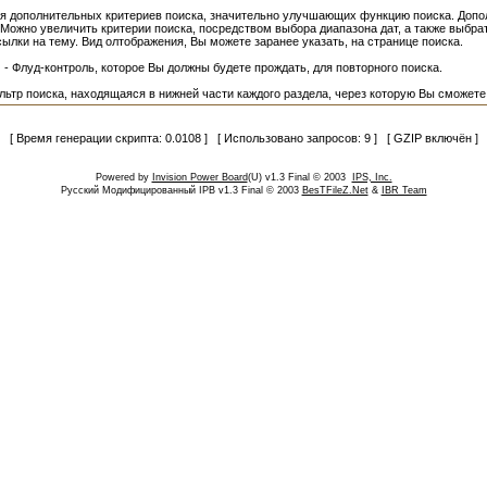
я дополнительных критериев поиска, значительно улучшающих функцию поиска. Допол
 Можно увеличить критерии поиска, посредством выбора диапазона дат, а также выбра
сылки на тему. Вид олтображения, Вы можете заранее указать, на странице поиска.
 Флуд-контроль, которое Вы должны будете прождать, для повторного поиска.
ьтр поиска, находящаяся в нижней части каждого раздела, через которую Вы сможете
[ Время генерации скрипта: 0.0108 ] [ Использовано запросов: 9 ] [ GZIP включён ]
Powered by
Invision Power Board
(U) v1.3 Final © 2003
IPS, Inc.
Русский Модифицированный IPB v1.3 Final © 2003
BesTFileZ.Net
&
IBR Team