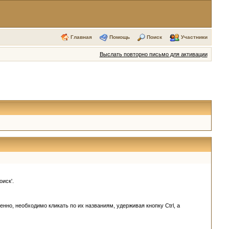
Главная
Помощь
Поиск
Участники
Выслать повторно письмо для активации
иск'.
но, необходимо кликать по их названиям, удерживая кнопку Ctrl, а