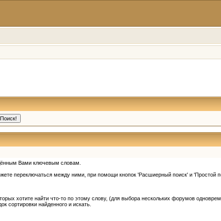
едённым Вами ключевым словам.
жете переключаться между ними, при помощи кнопок 'Расшиерный поиск' и 'Простой по
орых хотите найти что-то по этому слову, (для выбора нескольких форумов одновремен
док сортировки найденного и искать.