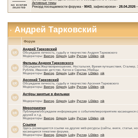
Активные темы
Рекорд посещаемости форума -
9043
, зафиксирован -
28.04.2026 -
Андрей Тарковский
Форум
Андрей Тарковский
Обсуждаем личность, судьбу и творчество Андрея Тарковского
Модераторы:
Виктор
,
Grigoriy
,
Loky
,
Рустик
,
LGklen
,
nik
Фильмы Андрея Тарковского
Обсуждаем:Жертвоприношение, Ностальгия, Время путешествия, Сталкер, 
Рублёв, Иваново детство, Каток и Скрипка,Убийцы
Модераторы:
Виктор
,
Grigoriy
,
Loky
,
Рустик
,
LGklen
,
nik
Арсений Тарковский
Обсуждаем личность, судьбу и творчество Арсения Тарковского
Модераторы:
Виктор
,
Grigoriy
,
Loky
,
Рустик
,
LGklen
,
nik
Актёры занятые в фильмах
Модераторы:
Виктор
,
Grigoriy
,
Loky
,
Рустик
,
LGklen
,
nik
Мероприятия
Публикуем/обсуждаем информацию о событиях/мероприятиях касающихся се
друзей и.т.д.
Модераторы:
Виктор
,
Grigoriy
,
Loky
,
Рустик
,
LGklen
,
nik
Ссылки
Здесь размещаются ссылки на другие web-ресурсы (сайты, книги, статьи, нов
касающиеся тематики форума.
Модераторы:
Виктор
,
Grigoriy
,
Loky
,
Рустик
,
LGklen
,
nik