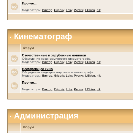
Прочее...
Модераторы:
Виктор
,
Grigoriy
,
Loky
,
Рустик
,
LGklen
,
nik
Кинематограф
Форум
Отечественные и зарубежные новинки
Обсуждение новинок мирового кинематографа.
Модераторы:
Виктор
,
Grigoriy
,
Loky
,
Рустик
,
LGklen
,
nik
Нестареющее кино
Обсуждение шедевров мирового кинематографа.
Модераторы:
Виктор
,
Grigoriy
,
Loky
,
Рустик
,
LGklen
,
nik
Прочее...
Модераторы:
Виктор
,
Grigoriy
,
Loky
,
Рустик
,
LGklen
,
nik
Администрация
Форум