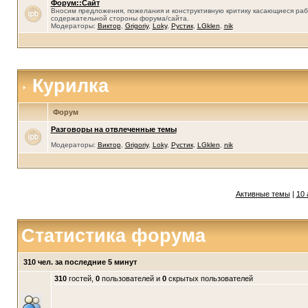
Форум::Сайт
Вносим предложения, пожелания и конструктивную критику касающиеся раб
содержательной стороны форума/сайта.
Модераторы:
Виктор
,
Grigoriy
,
Loky
,
Рустик
,
LGklen
,
nik
Курилка
Форум
Разговоры на отвлеченные темы
Модераторы:
Виктор
,
Grigoriy
,
Loky
,
Рустик
,
LGklen
,
nik
Активные темы
|
10 
Статистика форума
310 чел. за последние 5 минут
310
гостей,
0
пользователей и
0
скрытых пользователей