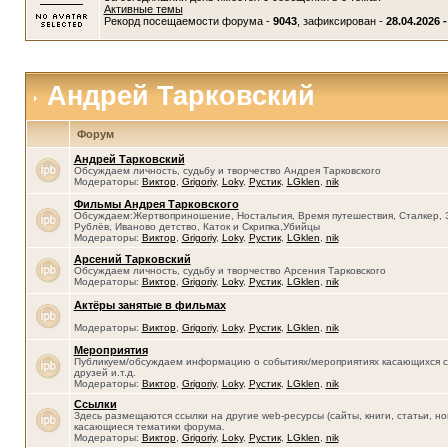
Активные темы
Рекорд посещаемости форума -
9043
, зафиксирован -
28.04.2026 -
Андрей Тарковский
Форум
Андрей Тарковский
Обсуждаем личность, судьбу и творчество Андрея Тарковского
Модераторы:
Виктор
,
Grigoriy
,
Loky
,
Рустик
,
LGklen
,
nik
Фильмы Андрея Тарковского
Обсуждаем:Жертвоприношение, Ностальгия, Время путешествия, Сталкер, 
Рублёв, Иваново детство, Каток и Скрипка,Убийцы
Модераторы:
Виктор
,
Grigoriy
,
Loky
,
Рустик
,
LGklen
,
nik
Арсений Тарковский
Обсуждаем личность, судьбу и творчество Арсения Тарковского
Модераторы:
Виктор
,
Grigoriy
,
Loky
,
Рустик
,
LGklen
,
nik
Актёры занятые в фильмах
Модераторы:
Виктор
,
Grigoriy
,
Loky
,
Рустик
,
LGklen
,
nik
Мероприятия
Публикуем/обсуждаем информацию о событиях/мероприятиях касающихся се
друзей и.т.д.
Модераторы:
Виктор
,
Grigoriy
,
Loky
,
Рустик
,
LGklen
,
nik
Ссылки
Здесь размещаются ссылки на другие web-ресурсы (сайты, книги, статьи, нов
касающиеся тематики форума.
Модераторы:
Виктор
,
Grigoriy
,
Loky
,
Рустик
,
LGklen
,
nik