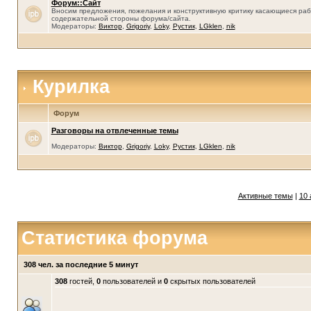
Форум::Сайт
Вносим предложения, пожелания и конструктивную критику касающиеся раб
содержательной стороны форума/сайта.
Модераторы:
Виктор
,
Grigoriy
,
Loky
,
Рустик
,
LGklen
,
nik
Курилка
Форум
Разговоры на отвлеченные темы
Модераторы:
Виктор
,
Grigoriy
,
Loky
,
Рустик
,
LGklen
,
nik
Активные темы
|
10 
Статистика форума
308 чел. за последние 5 минут
308
гостей,
0
пользователей и
0
скрытых пользователей