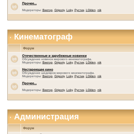
Прочее...
Модераторы:
Виктор
,
Grigoriy
,
Loky
,
Рустик
,
LGklen
,
nik
Кинематограф
Форум
Отечественные и зарубежные новинки
Обсуждение новинок мирового кинематографа.
Модераторы:
Виктор
,
Grigoriy
,
Loky
,
Рустик
,
LGklen
,
nik
Нестареющее кино
Обсуждение шедевров мирового кинематографа.
Модераторы:
Виктор
,
Grigoriy
,
Loky
,
Рустик
,
LGklen
,
nik
Прочее...
Модераторы:
Виктор
,
Grigoriy
,
Loky
,
Рустик
,
LGklen
,
nik
Администрация
Форум