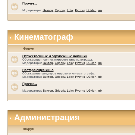
Прочее...
Модераторы:
Виктор
,
Grigoriy
,
Loky
,
Рустик
,
LGklen
,
nik
Кинематограф
Форум
Отечественные и зарубежные новинки
Обсуждение новинок мирового кинематографа.
Модераторы:
Виктор
,
Grigoriy
,
Loky
,
Рустик
,
LGklen
,
nik
Нестареющее кино
Обсуждение шедевров мирового кинематографа.
Модераторы:
Виктор
,
Grigoriy
,
Loky
,
Рустик
,
LGklen
,
nik
Прочее...
Модераторы:
Виктор
,
Grigoriy
,
Loky
,
Рустик
,
LGklen
,
nik
Администрация
Форум