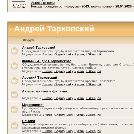
Активные темы
Рекорд посещаемости форума -
9043
, зафиксирован -
28.04.2026 -
Андрей Тарковский
Форум
Андрей Тарковский
Обсуждаем личность, судьбу и творчество Андрея Тарковского
Модераторы:
Виктор
,
Grigoriy
,
Loky
,
Рустик
,
LGklen
,
nik
Фильмы Андрея Тарковского
Обсуждаем:Жертвоприношение, Ностальгия, Время путешествия, Сталкер, 
Рублёв, Иваново детство, Каток и Скрипка,Убийцы
Модераторы:
Виктор
,
Grigoriy
,
Loky
,
Рустик
,
LGklen
,
nik
Арсений Тарковский
Обсуждаем личность, судьбу и творчество Арсения Тарковского
Модераторы:
Виктор
,
Grigoriy
,
Loky
,
Рустик
,
LGklen
,
nik
Актёры занятые в фильмах
Модераторы:
Виктор
,
Grigoriy
,
Loky
,
Рустик
,
LGklen
,
nik
Мероприятия
Публикуем/обсуждаем информацию о событиях/мероприятиях касающихся се
друзей и.т.д.
Модераторы:
Виктор
,
Grigoriy
,
Loky
,
Рустик
,
LGklen
,
nik
Ссылки
Здесь размещаются ссылки на другие web-ресурсы (сайты, книги, статьи, нов
касающиеся тематики форума.
Модераторы:
Виктор
,
Grigoriy
,
Loky
,
Рустик
,
LGklen
,
nik