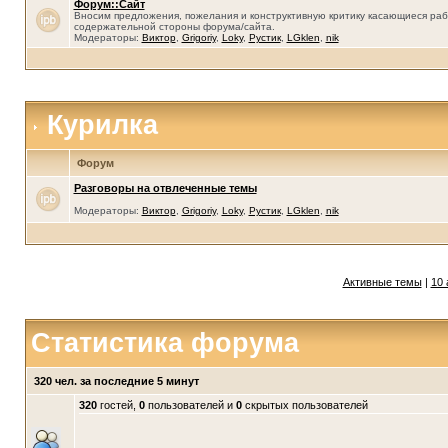
Форум::Сайт
Вносим предложения, пожелания и конструктивную критику касающиеся раб
содержательной стороны форума/сайта.
Модераторы:
Виктор
,
Grigoriy
,
Loky
,
Рустик
,
LGklen
,
nik
Курилка
Форум
Разговоры на отвлеченные темы
Модераторы:
Виктор
,
Grigoriy
,
Loky
,
Рустик
,
LGklen
,
nik
Активные темы
|
10 
Статистика форума
320 чел. за последние 5 минут
320
гостей,
0
пользователей и
0
скрытых пользователей