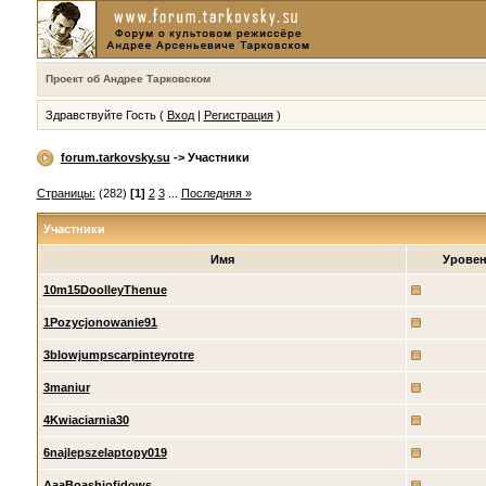
Проект об Андрее Тарковском
Здравствуйте Гость (
Вход
|
Регистрация
)
forum.tarkovsky.su
-> Участники
Страницы:
(282)
[1]
2
3
...
Последняя »
Участники
Имя
Урове
10m15DoolleyThenue
1Pozycjonowanie91
3blowjumpscarpinteyrotre
3maniur
4Kwiaciarnia30
6najlepszelaptopy019
AaaBoashiofidows