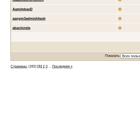
AamimbasD
aangm3admishliash
abactictela
Показать
Страницы:
(282)
[1]
2
3
...
Последняя »