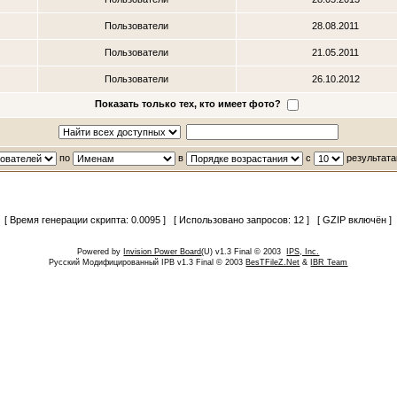
Пользователи
28.08.2011
Пользователи
21.05.2011
Пользователи
26.10.2012
Показать только тех, кто имеет фото?
по
в
с
результата
[ Время генерации скрипта: 0.0095 ] [ Использовано запросов: 12 ] [ GZIP включён ]
Powered by
Invision Power Board
(U) v1.3 Final © 2003
IPS, Inc.
Русский Модифицированный IPB v1.3 Final © 2003
BesTFileZ.Net
&
IBR Team