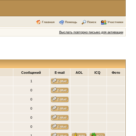
Главная
Помощь
Поиск
Участники
Выслать повторно письмо для активации
Сообщений
E-mail
AOL
ICQ
Фото
1
0
0
0
0
0
1