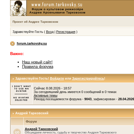
Проект об Андрее Тарковском
Здравствуйте Гость (
Вход
|
Регистрация
)
forum.tarkovsky.su
Важно:
Наш новый сайт!
Правила форума
Здравствуйте Гость!
Войдите
или
Зарегистрируйтесь
!
Сейчас 8.08.2026 - 18:57
За сегодняшний день имеется 0 сообщений в 0 темах
Активные темы
Рекорд посещаемости форума -
9043
, зафиксирован -
28.04.2026
Андрей Тарковский
Форум
Андрей Тарковский
Обсуждаем личность, судьбу и творчество Андрея Тарковского