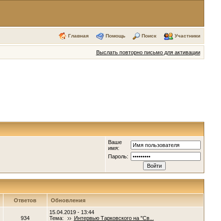
Главная
Помощь
Поиск
Участники
Выслать повторно письмо для активации
Ваше
имя:
Пароль:
Ответов
Обновления
15.04.2019 - 13:44
934
Тема:
Интервью Тарковского на "Св...