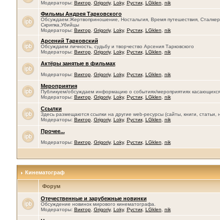
Модераторы:
Виктор
,
Grigoriy
,
Loky
,
Рустик
,
LGklen
,
nik
Фильмы Андрея Тарковского
Обсуждаем:Жертвоприношение, Ностальгия, Время путешествия, Сталкер, 
Скрипка,Убийцы
Модераторы:
Виктор
,
Grigoriy
,
Loky
,
Рустик
,
LGklen
,
nik
Арсений Тарковский
Обсуждаем личность, судьбу и творчество Арсения Тарковского
Модераторы:
Виктор
,
Grigoriy
,
Loky
,
Рустик
,
LGklen
,
nik
Актёры занятые в фильмах
Модераторы:
Виктор
,
Grigoriy
,
Loky
,
Рустик
,
LGklen
,
nik
Мероприятия
Публикуем/обсуждаем информацию о событиях/мероприятиях касающихся се
Модераторы:
Виктор
,
Grigoriy
,
Loky
,
Рустик
,
LGklen
,
nik
Ссылки
Здесь размещаются ссылки на другие web-ресурсы (сайты, книги, статьи, 
Модераторы:
Виктор
,
Grigoriy
,
Loky
,
Рустик
,
LGklen
,
nik
Прочее...
Модераторы:
Виктор
,
Grigoriy
,
Loky
,
Рустик
,
LGklen
,
nik
Кинематограф
Форум
Отечественные и зарубежные новинки
Обсуждение новинок мирового кинематографа.
Модераторы:
Виктор
,
Grigoriy
,
Loky
,
Рустик
,
LGklen
,
nik