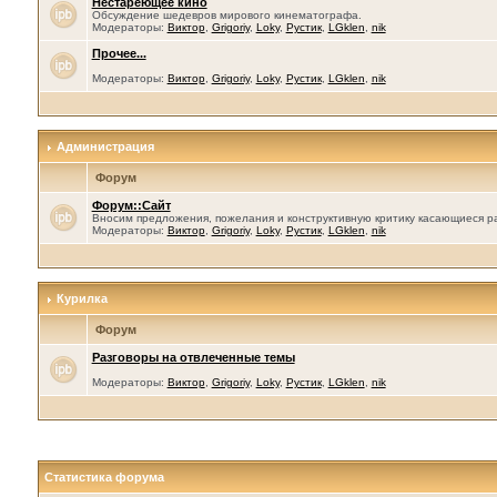
Нестареющее кино
Обсуждение шедевров мирового кинематографа.
Модераторы:
Виктор
,
Grigoriy
,
Loky
,
Рустик
,
LGklen
,
nik
Прочее...
Модераторы:
Виктор
,
Grigoriy
,
Loky
,
Рустик
,
LGklen
,
nik
Администрация
Форум
Форум::Сайт
Вносим предложения, пожелания и конструктивную критику касающиеся р
Модераторы:
Виктор
,
Grigoriy
,
Loky
,
Рустик
,
LGklen
,
nik
Курилка
Форум
Разговоры на отвлеченные темы
Модераторы:
Виктор
,
Grigoriy
,
Loky
,
Рустик
,
LGklen
,
nik
Статистика форума