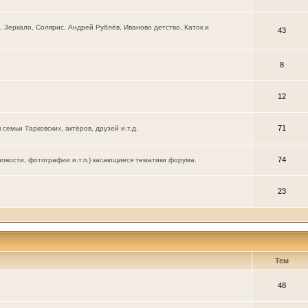
Зеркало, Солярис, Андрей Рублёв, Иваново детство, Каток и
43
8
12
71
мьи Тарковских, актёров, друзей и.т.д.
74
новости, фотографии и.т.п.) касающиеся тематики форума.
23
Тем
48