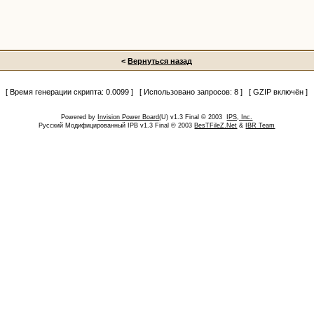
<
Вернуться назад
[ Время генерации скрипта: 0.0099 ] [ Использовано запросов: 8 ] [ GZIP включён ]
Powered by
Invision Power Board
(U) v1.3 Final © 2003
IPS, Inc.
Русский Модифицированный IPB v1.3 Final © 2003
BesTFileZ.Net
&
IBR Team