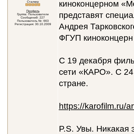
киноконцерном «М
Сталкер
Профиль
представят специ
Группа: Пользователи
Сообщений: 227
Пользователь №: 663
Андрея Тарковско
Регистрация: 30.10.2009
ФГУП киноконцерн
С 19 декабря филь
сети «КАРО». С 24
стране.
https://karofilm.ru/a
P.S. Увы. Никакая 