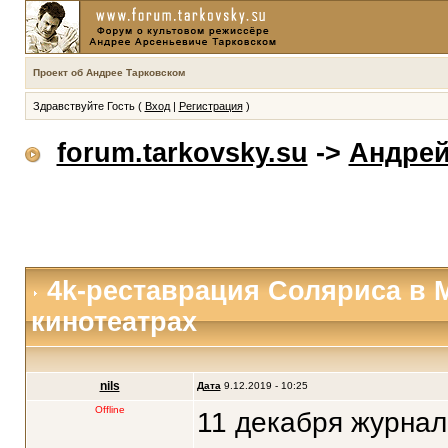
Проект об Андрее Тарковском
Здравствуйте Гость (
Вход
|
Регистрация
)
forum.tarkovsky.su
->
Андрей
4k-реставрация Соляриса в 
кинотеатрах
nils
Дата
9.12.2019 - 10:25
Offline
11 декабря журнал