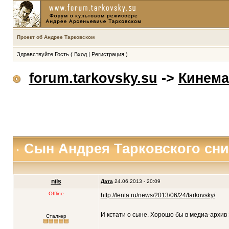
Проект об Андрее Тарковском
Здравствуйте Гость (
Вход
|
Регистрация
)
forum.tarkovsky.su
->
Кинема
Сын Андрея Тарковского сн
nils
Дата
24.06.2013 - 20:09
Offline
http://lenta.ru/news/2013/06/24/tarkovsky/
И кстати о сыне. Хорошо бы в медиа-архив
Сталкер