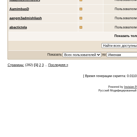
AamimbasD
Пользователи
aangm3admishliash
Пользователи
abactictela
Пользователи
Показать тол
Показать
по
Страницы:
(282)
[1]
2
3
...
Последняя »
[ Время генерации скрипта: 0.0110
Powered by
Invision 
Русский Модифицированный I