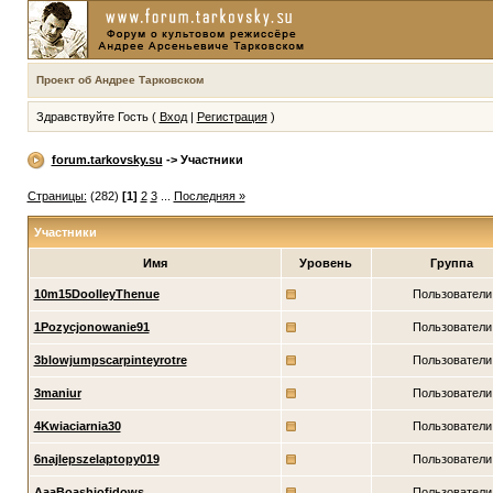
Проект об Андрее Тарковском
Здравствуйте Гость (
Вход
|
Регистрация
)
forum.tarkovsky.su
-> Участники
Страницы:
(282)
[1]
2
3
...
Последняя »
Участники
Имя
Уровень
Группа
10m15DoolleyThenue
Пользователи
1Pozycjonowanie91
Пользователи
3blowjumpscarpinteyrotre
Пользователи
3maniur
Пользователи
4Kwiaciarnia30
Пользователи
6najlepszelaptopy019
Пользователи
AaaBoashiofidows
Пользователи