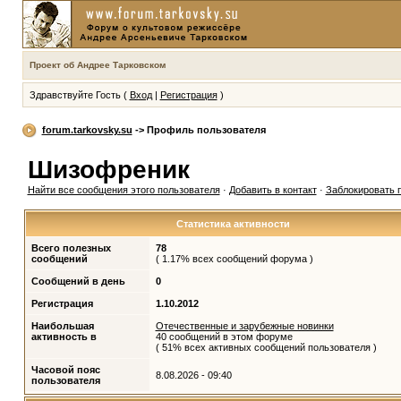
Проект об Андрее Тарковском
Здравствуйте Гость (
Вход
|
Регистрация
)
forum.tarkovsky.su
-> Профиль пользователя
Шизофреник
Найти все сообщения этого пользователя
·
Добавить в контакт
·
Заблокировать 
Статистика активности
Всего полезных
78
сообщений
( 1.17% всех сообщений форума )
Сообщений в день
0
Регистрация
1.10.2012
Наибольшая
Отечественные и зарубежные новинки
активность в
40 сообщений в этом форуме
( 51% всех активных сообщений пользователя )
Часовой пояс
8.08.2026 - 09:40
пользователя