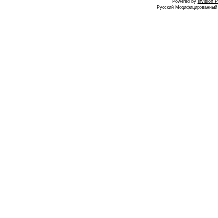
Powered by
Invision 
Русский Модифицированный I