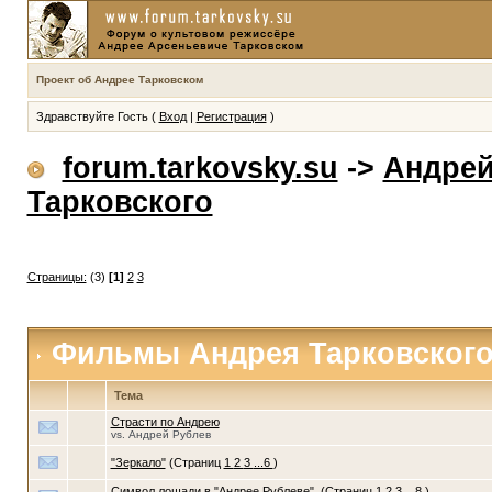
Проект об Андрее Тарковском
Здравствуйте Гость (
Вход
|
Регистрация
)
forum.tarkovsky.su
->
Андрей
Тарковского
Страницы:
(3)
[1]
2
3
Фильмы Андрея Тарковског
Тема
Страсти по Андрею
vs. Андрей Рублев
"Зеркало"
(Страниц
1
2
3
...6
)
Символ лошади в "Андрее Рублеве".
(Страниц
1
2
3
...8
)