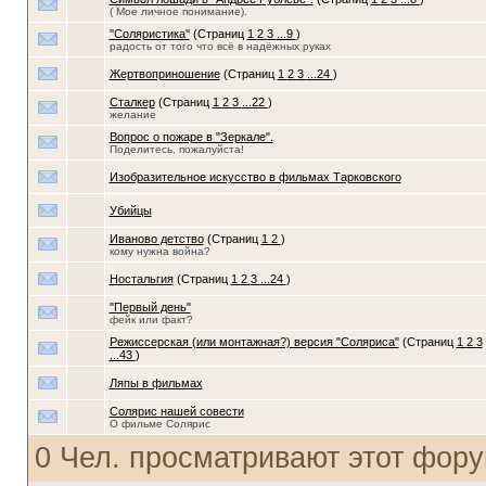
( Мое личное понимание).
''Соляристика''
(Страниц
1
2
3
...9
)
радость от того что всё в надёжных руках
Жертвоприношение
(Страниц
1
2
3
...24
)
Сталкер
(Страниц
1
2
3
...22
)
желание
Вопрос о пожаре в "Зеркале".
Поделитесь, пожалуйста!
Изобразительное искусство в фильмах Тарковского
Убийцы
Иваново детство
(Страниц
1
2
)
кому нужна война?
Ностальгия
(Страниц
1
2
3
...24
)
"Первый день"
фейк или факт?
Режиссерская (или монтажная?) версия "Соляриса"
(Страниц
1
2
3
...43
)
Ляпы в фильмах
Солярис нашей совести
О фильме Солярис
0 Чел. просматривают этот фору