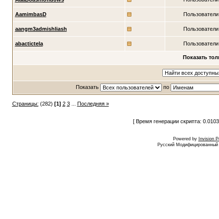
AamimbasD
Пользователи
aangm3admishliash
Пользователи
abactictela
Пользователи
Показать тол
Показать
по
Страницы:
(282)
[1]
2
3
...
Последняя »
[ Время генерации скрипта: 0.0103
Powered by
Invision 
Русский Модифицированный I