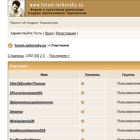
Проект об Андрее Тарковском
Здравствуйте Гость (
Вход
|
Регистрация
)
forum.tarkovsky.su
-> Участники
Страницы:
(282)
[1]
2
3
...
Последняя »
Участники
Имя
Уровень
Группа
10m15DoolleyThenue
Пользователи
1Pozycjonowanie91
Пользователи
3blowjumpscarpinteyrotre
Пользователи
3maniur
Пользователи
4Kwiaciarnia30
Пользователи
6najlepszelaptopy019
Пользователи
AaaBoashiofidows
Пользователи