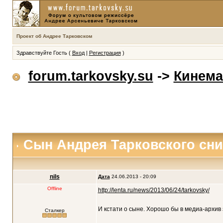
Проект об Андрее Тарковском
Здравствуйте Гость (
Вход
|
Регистрация
)
forum.tarkovsky.su
->
Кинема
Сын Андрея Тарковского сн
nils
Дата
24.06.2013 - 20:09
Offline
http://lenta.ru/news/2013/06/24/tarkovsky/
И кстати о сыне. Хорошо бы в медиа-архив
Сталкер