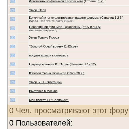
Фрагменты из фильмов Тарковского
(Страниц
1
2
)
Умер Юсов
Конечный итог существования нашего форума.
(Страниц
1
2
3
)
Идеал - это что-то достижимое?
Посвящения фильмов Тарковским (отцу и сыну)
коллекционируем ;-)
Умер Тонино Гуэрра
"Золотой Орел" вручен В. Юсову
продам афиши к солярису
Награда вручена В. Юсову (Польша; 1.12.12)
Юбилей Свена Нюквиста (1922-2006)
Умер Б. Н. Стругацкий
Выставка в Москве
Мои плакаты к "Солярису".
0 Чел. просматривают этот фору
0 Пользователей: