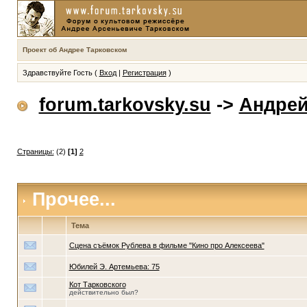
Проект об Андрее Тарковском
Здравствуйте Гость (
Вход
|
Регистрация
)
forum.tarkovsky.su
->
Андрей
Страницы:
(2)
[1]
2
Прочее...
Тема
Сцена съёмок Рублева в фильме "Кино про Алексеева"
Юбилей Э. Артемьева: 75
Кот Тарковского
действительно был?