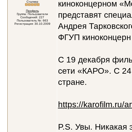
киноконцерном «М
Сталкер
Профиль
представят специ
Группа: Пользователи
Сообщений: 227
Пользователь №: 663
Андрея Тарковско
Регистрация: 30.10.2009
ФГУП киноконцерн
С 19 декабря филь
сети «КАРО». С 24
стране.
https://karofilm.ru/a
P.S. Увы. Никакая 