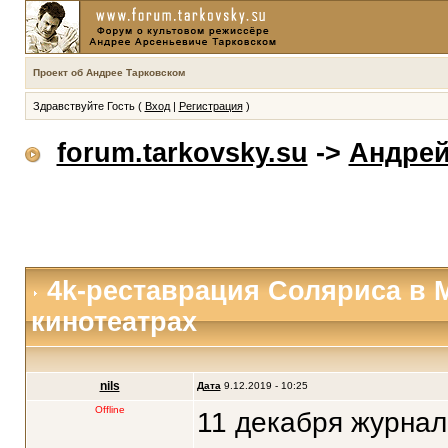
Проект об Андрее Тарковском
Здравствуйте Гость (
Вход
|
Регистрация
)
forum.tarkovsky.su
->
Андрей
4k-реставрация Соляриса в 
кинотеатрах
nils
Дата
9.12.2019 - 10:25
Offline
11 декабря журнал