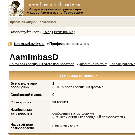
Проект об Андрее Тарковском
Здравствуйте Гость (
Вход
|
Регистрация
)
forum.tarkovsky.su
-> Профиль пользователя
AamimbasD
Найти все сообщения этого пользователя
·
Добавить в контакт
·
Заблокировать 
Статистика активности
Всего полезных
1
сообщений
( 0.01% всех сообщений форума )
Сообщений в день
0
Регистрация
28.08.2011
Наибольшая
активность в
сообщений в этом форуме
( 0% всех активных сообщений пользователя )
Часовой пояс
8.08.2026 - 04:02
пользователя