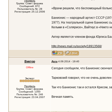
Профиль
Группа: Совет форума
Сообщений: 872
«Врачи решили, что беспомощный больной,
Пользователь №: 28
Регистрация: 25.12.2006
Банионис — народный артист СССР (1974
1977). На театральной сцене Банионис сы
Кельми в «Солярисе», Вайткус в «Никто н
Актер является членом фонда Юргиса Бал
http://news.mail.ru/society/18913568/
Виктор
Дата
4.09.2014 - 19:40
Offline
Сегодня сообщили, что Банионис сконча
Тарковский говорил, что не очень доволен
Эксперт
Профиль
Так что Банионис так и остался Крисом, з
Группа: Совет форума
Сообщений: 1350
Пользователь №: 246
Вечная память.
Регистрация: 23.04.2007