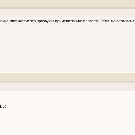
ично-мистически это прозвучит применительно к повести Лема, но осталась т
FELg