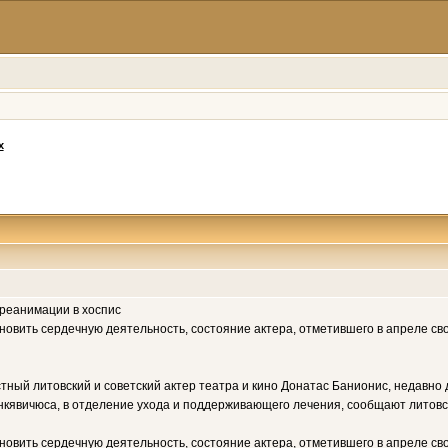
х
реанимации в хоспис
новить сердечную деятельность, состояние актера, отметившего в апреле сво
ый литовский и советский актер театра и кино Донатас Банионис, недавно 
нкявичюса, в отделение ухода и поддерживающего лечения, сообщают литов
новить сердечную деятельность, состояние актера, отметившего в апреле сво