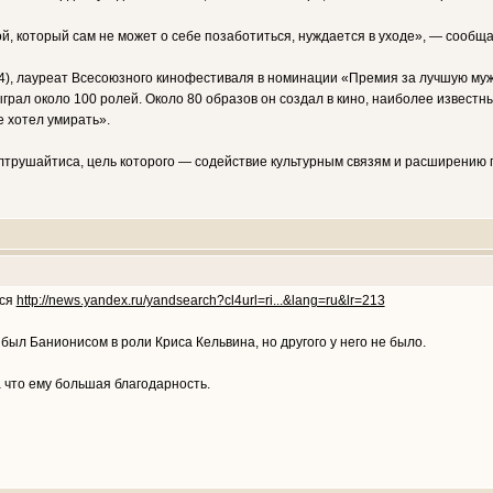
 который сам не может о себе позаботиться, нуждается в уходе», — сообщает 
), лауреат Всесоюзного кинофестиваля в номинации «Премия за лучшую мужс
грал около 100 ролей. Около 80 образов он создал в кино, наиболее известн
е хотел умирать».
трушайтиса, цель которого — содействие культурным связям и расширению г
лся
http://news.yandex.ru/yandsearch?cl4url=ri...&lang=ru&lr=213
 был Банионисом в роли Криса Кельвина, но другого у него не было.
а что ему большая благодарность.