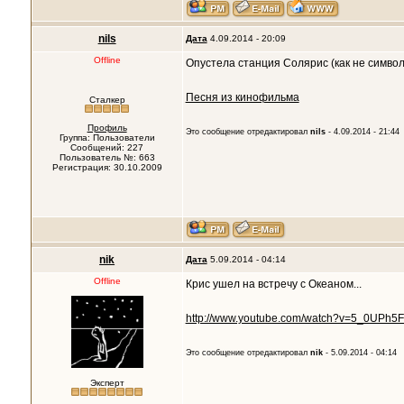
nils
Дата
4.09.2014 - 20:09
Offline
Опустела станция Солярис (как не символ
Песня из кинофильма
Сталкер
Профиль
Это сообщение отредактировал
nils
- 4.09.2014 - 21:44
Группа: Пользователи
Сообщений: 227
Пользователь №: 663
Регистрация: 30.10.2009
nik
Дата
5.09.2014 - 04:14
Offline
Крис ушел на встречу с Океаном...
http://www.youtube.com/watch?v=5_0UPh5
Это сообщение отредактировал
nik
- 5.09.2014 - 04:14
Эксперт