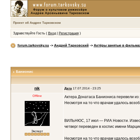
Проект об Андрее Тарковском
Здравствуйте Гость (
Вход
|
Регистрация
)
forum.tarkovsky.su
->
Андрей Тарковский
->
Актёры занятые в фильма
Банионис
nik
Дата
17.07.2014 - 23:25
Offline
Актера Донатаса Баниониса перевели из 
Несмотря на то что врачам удалось возоб
ВИЛЬНЮС, 17 июл — РИА Новости. Известн
четверг переведен в хоспис имени Марци
Эксперт
Несмотря на то что врачам удалось возоб