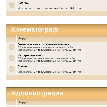
Прочее...
Модераторы:
Виктор
,
Grigoriy
,
Loky
,
Рустик
,
LGklen
,
nik
Кинематограф
Форум
Отечественные и зарубежные новинки
Обсуждение новинок мирового кинематографа.
Модераторы:
Виктор
,
Grigoriy
,
Loky
,
Рустик
,
LGklen
,
nik
Нестареющее кино
Обсуждение шедевров мирового кинематографа.
Модераторы:
Виктор
,
Grigoriy
,
Loky
,
Рустик
,
LGklen
,
nik
Прочее...
Модераторы:
Виктор
,
Grigoriy
,
Loky
,
Рустик
,
LGklen
,
nik
Администрация
Форум