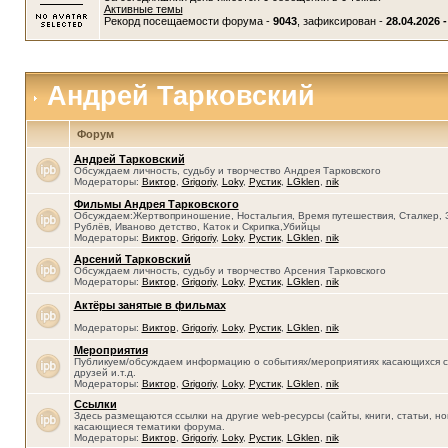
Активные темы
Рекорд посещаемости форума -
9043
, зафиксирован -
28.04.2026 -
Андрей Тарковский
Форум
Андрей Тарковский
Обсуждаем личность, судьбу и творчество Андрея Тарковского
Модераторы:
Виктор
,
Grigoriy
,
Loky
,
Рустик
,
LGklen
,
nik
Фильмы Андрея Тарковского
Обсуждаем:Жертвоприношение, Ностальгия, Время путешествия, Сталкер, 
Рублёв, Иваново детство, Каток и Скрипка,Убийцы
Модераторы:
Виктор
,
Grigoriy
,
Loky
,
Рустик
,
LGklen
,
nik
Арсений Тарковский
Обсуждаем личность, судьбу и творчество Арсения Тарковского
Модераторы:
Виктор
,
Grigoriy
,
Loky
,
Рустик
,
LGklen
,
nik
Актёры занятые в фильмах
Модераторы:
Виктор
,
Grigoriy
,
Loky
,
Рустик
,
LGklen
,
nik
Мероприятия
Публикуем/обсуждаем информацию о событиях/мероприятиях касающихся се
друзей и.т.д.
Модераторы:
Виктор
,
Grigoriy
,
Loky
,
Рустик
,
LGklen
,
nik
Ссылки
Здесь размещаются ссылки на другие web-ресурсы (сайты, книги, статьи, нов
касающиеся тематики форума.
Модераторы:
Виктор
,
Grigoriy
,
Loky
,
Рустик
,
LGklen
,
nik