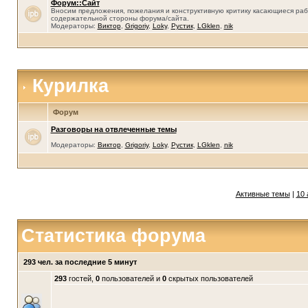
Форум::Сайт
Вносим предложения, пожелания и конструктивную критику касающиеся раб
содержательной стороны форума/сайта.
Модераторы:
Виктор
,
Grigoriy
,
Loky
,
Рустик
,
LGklen
,
nik
Курилка
Форум
Разговоры на отвлеченные темы
Модераторы:
Виктор
,
Grigoriy
,
Loky
,
Рустик
,
LGklen
,
nik
Активные темы
|
10 
Статистика форума
293 чел. за последние 5 минут
293
гостей,
0
пользователей и
0
скрытых пользователей