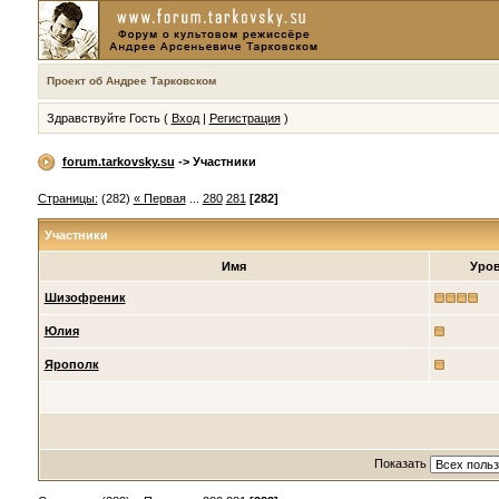
Проект об Андрее Тарковском
Здравствуйте Гость (
Вход
|
Регистрация
)
forum.tarkovsky.su
-> Участники
Страницы:
(282)
« Первая
...
280
281
[282]
Участники
Имя
Уро
Шизофреник
Юлия
Ярополк
Показать