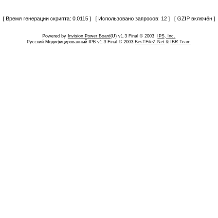
[ Время генерации скрипта: 0.0115 ] [ Использовано запросов: 12 ] [ GZIP включён ]
Powered by
Invision Power Board
(U) v1.3 Final © 2003
IPS, Inc.
Русский Модифицированный IPB v1.3 Final © 2003
BesTFileZ.Net
&
IBR Team