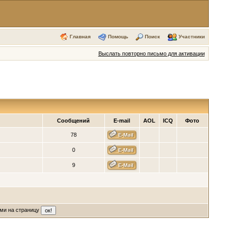
Главная
Помощь
Поиск
Участники
Выслать повторно письмо для активации
я
Сообщений
E-mail
AOL
ICQ
Фото
78
0
9
ми на страницу