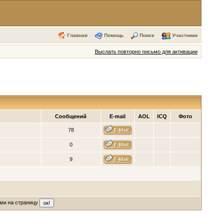
Главная
Помощь
Поиск
Участники
Выслать повторно письмо для активации
я
Сообщений
E-mail
AOL
ICQ
Фото
78
0
9
ми на страницу