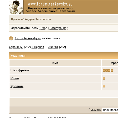
Проект об Андрее Тарковском
Здравствуйте Гость (
Вход
|
Регистрация
)
forum.tarkovsky.su
-> Участники
Страницы:
(282)
« Первая
...
280
281
[282]
Участники
Имя
Уро
Шизофреник
Юлия
Ярополк
Показать