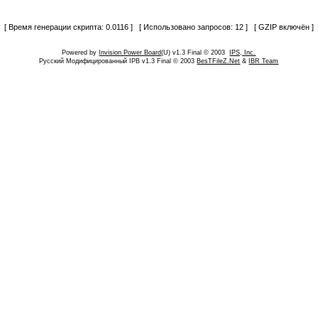
[ Время генерации скрипта: 0.0116 ] [ Использовано запросов: 12 ] [ GZIP включён ]
Powered by
Invision Power Board
(U) v1.3 Final © 2003
IPS, Inc.
Русский Модифицированный IPB v1.3 Final © 2003
BesTFileZ.Net
&
IBR Team