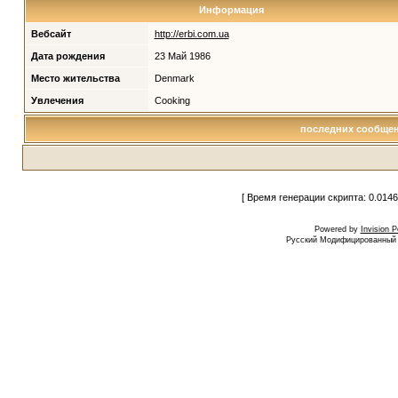
Информация
Вебсайт
http://erbi.com.ua
Дата рождения
23 Май 1986
Место жительства
Denmark
Увлечения
Cooking
последних сообщен
[ Время генерации скрипта: 0.0146
Powered by
Invision 
Русский Модифицированный I