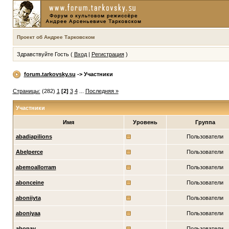
Проект об Андрее Тарковском
Здравствуйте Гость (
Вход
|
Регистрация
)
forum.tarkovsky.su
-> Участники
Страницы:
(282)
1
[2]
3
4
...
Последняя »
Участники
Имя
Уровень
Группа
abadiapilions
Пользователи
Abelperce
Пользователи
abemoallorram
Пользователи
abonceine
Пользователи
aboniiyta
Пользователи
aboniyaa
Пользователи
abopay
Пользователи