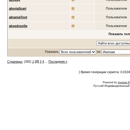
aboriaScart
Пользователи
abraniaToot
Пользователи
absedssolla
Пользователи
Показать тол
Показать
по
Страницы:
(282)
1
[2]
3
4
...
Последняя »
[ Время генерации скрипта: 0.0104
Powered by
Invision 
Русский Модифицированный I