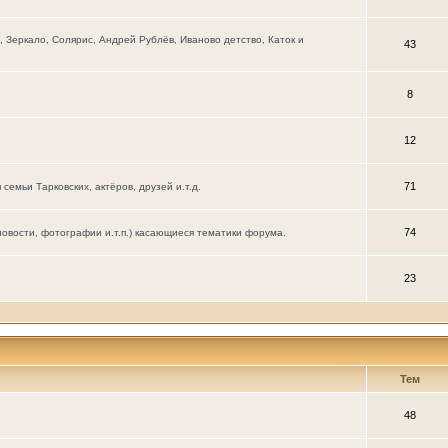
Зеркало, Солярис, Андрей Рублёв, Иваново детство, Каток и
43
8
12
71
мьи Тарковских, актёров, друзей и.т.д.
74
новости, фотографии и.т.п.) касающиеся тематики форума.
23
Тем
48