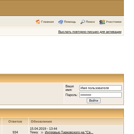
Главная
Помощь
Поиск
Участники
Выслать повторно письмо для активации
Ваше
имя:
Пароль:
Ответов
Обновления
15.04.2019 - 13:44
934
Тема:
Интервью Тарковского на "Св...