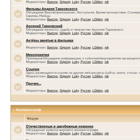
Модераторы:
Виктор
,
Grigoriy
,
Loky
,
Рустик
,
LGklen
,
nik
Фильмы Андрея Тарковского
Обсуждаем:Жертвоприношение, Ностальгия, Время путешествия, Сталкер, 
Скрипка,Убийцы
Модераторы:
Виктор
,
Grigoriy
,
Loky
,
Рустик
,
LGklen
,
nik
Арсений Тарковский
Обсуждаем личность, судьбу и творчество Арсения Тарковского
Модераторы:
Виктор
,
Grigoriy
,
Loky
,
Рустик
,
LGklen
,
nik
Актёры занятые в фильмах
Модераторы:
Виктор
,
Grigoriy
,
Loky
,
Рустик
,
LGklen
,
nik
Мероприятия
Публикуем/обсуждаем информацию о событиях/мероприятиях касающихся се
Модераторы:
Виктор
,
Grigoriy
,
Loky
,
Рустик
,
LGklen
,
nik
Ссылки
Здесь размещаются ссылки на другие web-ресурсы (сайты, книги, статьи, 
Модераторы:
Виктор
,
Grigoriy
,
Loky
,
Рустик
,
LGklen
,
nik
Прочее...
Модераторы:
Виктор
,
Grigoriy
,
Loky
,
Рустик
,
LGklen
,
nik
Кинематограф
Форум
Отечественные и зарубежные новинки
Обсуждение новинок мирового кинематографа.
Модераторы:
Виктор
,
Grigoriy
,
Loky
,
Рустик
,
LGklen
,
nik