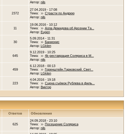
Автор:
nils
27.04.2019 - 17:08
2372
Тема:
Страсти по Андрею
Автор:
nils
19.06.2016 - 10:12
11
Тема:
Алла Демидова об Арсении Та...
Автор:
Eugen
5.09.2014 - 11:31
30
Тема:
Банионис
Автор:
LGklen
9.12.2019 - 10:25
645
Тема:
4k-реставрация Соляриса в М...
Автор:
nils
6.12.2018 - 00:13
459
Тема:
Горенштейн.Тарковский. Свет...
Автор:
LGklen
4.04.2016 - 19:18
223
Тема:
Сцена съёмок Рублева в филь...
Автор:
Виктор
Ответов
Обновления
24.09.2018 - 23:10
625
Тема:
Посещение Соляриса
Автор:
nils