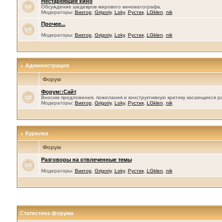
Нестареющее кино
Обсуждение шедевров мирового кинематографа.
Модераторы:
Виктор
,
Grigoriy
,
Loky
,
Рустик
,
LGklen
,
nik
Прочее...
Модераторы:
Виктор
,
Grigoriy
,
Loky
,
Рустик
,
LGklen
,
nik
Администрация
Форум
Форум::Сайт
Вносим предложения, пожелания и конструктивную критику касающиеся р
Модераторы:
Виктор
,
Grigoriy
,
Loky
,
Рустик
,
LGklen
,
nik
Курилка
Форум
Разговоры на отвлеченные темы
Модераторы:
Виктор
,
Grigoriy
,
Loky
,
Рустик
,
LGklen
,
nik
Статистика форума