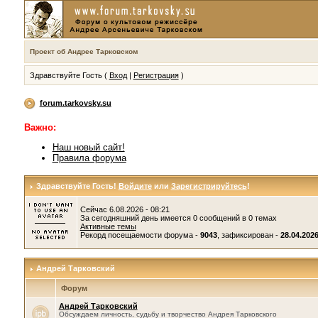
Проект об Андрее Тарковском
Здравствуйте Гость (
Вход
|
Регистрация
)
forum.tarkovsky.su
Важно:
Наш новый сайт!
Правила форума
Здравствуйте Гость!
Войдите
или
Зарегистрируйтесь
!
Сейчас 6.08.2026 - 08:21
За сегодняшний день имеется 0 сообщений в 0 темах
Активные темы
Рекорд посещаемости форума -
9043
, зафиксирован -
28.04.2026
Андрей Тарковский
Форум
Андрей Тарковский
Обсуждаем личность, судьбу и творчество Андрея Тарковского