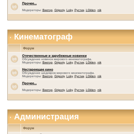
Прочее...
Модераторы:
Виктор
,
Grigoriy
,
Loky
,
Рустик
,
LGklen
,
nik
Кинематограф
Форум
Отечественные и зарубежные новинки
Обсуждение новинок мирового кинематографа.
Модераторы:
Виктор
,
Grigoriy
,
Loky
,
Рустик
,
LGklen
,
nik
Нестареющее кино
Обсуждение шедевров мирового кинематографа.
Модераторы:
Виктор
,
Grigoriy
,
Loky
,
Рустик
,
LGklen
,
nik
Прочее...
Модераторы:
Виктор
,
Grigoriy
,
Loky
,
Рустик
,
LGklen
,
nik
Администрация
Форум