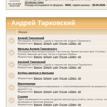
Активные темы
Рекорд посещаемости форума -
9043
, зафиксирован -
28.04.2026 -
Андрей Тарковский
Форум
Андрей Тарковский
Обсуждаем личность, судьбу и творчество Андрея Тарковского
Модераторы:
Виктор
,
Grigoriy
,
Loky
,
Рустик
,
LGklen
,
nik
Фильмы Андрея Тарковского
Обсуждаем:Жертвоприношение, Ностальгия, Время путешествия, Сталкер, 
Рублёв, Иваново детство, Каток и Скрипка,Убийцы
Модераторы:
Виктор
,
Grigoriy
,
Loky
,
Рустик
,
LGklen
,
nik
Арсений Тарковский
Обсуждаем личность, судьбу и творчество Арсения Тарковского
Модераторы:
Виктор
,
Grigoriy
,
Loky
,
Рустик
,
LGklen
,
nik
Актёры занятые в фильмах
Модераторы:
Виктор
,
Grigoriy
,
Loky
,
Рустик
,
LGklen
,
nik
Мероприятия
Публикуем/обсуждаем информацию о событиях/мероприятиях касающихся се
друзей и.т.д.
Модераторы:
Виктор
,
Grigoriy
,
Loky
,
Рустик
,
LGklen
,
nik
Ссылки
Здесь размещаются ссылки на другие web-ресурсы (сайты, книги, статьи, нов
касающиеся тематики форума.
Модераторы:
Виктор
,
Grigoriy
,
Loky
,
Рустик
,
LGklen
,
nik