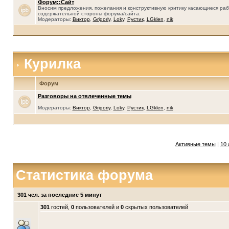
Форум::Сайт
Вносим предложения, пожелания и конструктивную критику касающиеся раб
содержательной стороны форума/сайта.
Модераторы:
Виктор
,
Grigoriy
,
Loky
,
Рустик
,
LGklen
,
nik
Курилка
Форум
Разговоры на отвлеченные темы
Модераторы:
Виктор
,
Grigoriy
,
Loky
,
Рустик
,
LGklen
,
nik
Активные темы
|
10 
Статистика форума
301 чел. за последние 5 минут
301
гостей,
0
пользователей и
0
скрытых пользователей