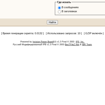
Где искать
В сообщениях
В заголовках
[ Время генерации скрипта: 0.0132 ] [ Использовано запросов: 10 ] [ GZIP включён ]
Powered by
Invision Power Board
(U) v1.3 Final © 2003
IPS, Inc.
Русский Модифицированный IPB v1.3 Final © 2003
BesTFileZ.Net
&
IBR Team