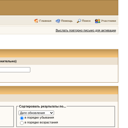
Главная
Помощь
Поиск
Участники
Выслать повторно письмо для активации
лнительно)
Сортировать результаты по...
в порядке убывания
в порядке возрастания